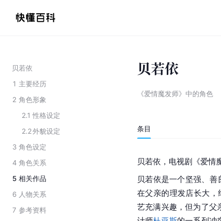
贝若依
贝若依
1
主要经历
《爱情魔发师》中的角色
2
角色形象
2.1
性格设定
条目
2.2
外貌设定
3
角色设定
贝若依，电视剧《爱情
4
角色关系
5
相关作品
贝若依是一个坚强、善
在父亲的理发店长大，
6
人物关系
艺充满兴趣，但为了父亲
7
参考资料
计师
杜亚斯
的一系列冲突