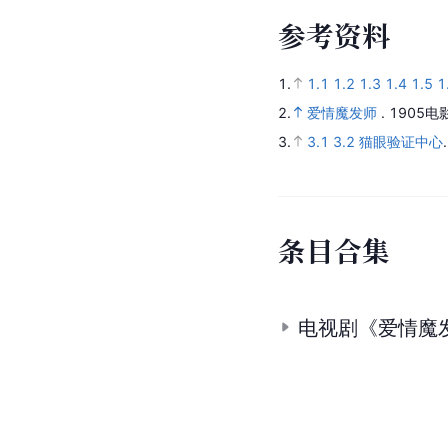
参
考
资
料
1.
1.1
1.2
1.3
1.4
1.5
1
2.
爱情魔发师
.
1905电
3.
3.1
3.2
猫眼验证中心
条
目
合
集
电视剧《爱情魔