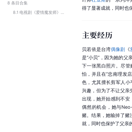
8
条目合集
得了显著成就，同时也
8.1
电视剧《爱情魔发师》的主要人物角色
主要经历
贝若依是台湾
偶像剧
《
是“小贝”，因为她的父
下一张黑白照片。尽管
怕，并且在“忠南理发
色，尤其擅长剪军人小
兴趣，但为了不让父亲失
出现，她开始感到不安
偶然的机会，她与Neo-
赌。结果，她输掉了赌注
就，同时也保护了父亲