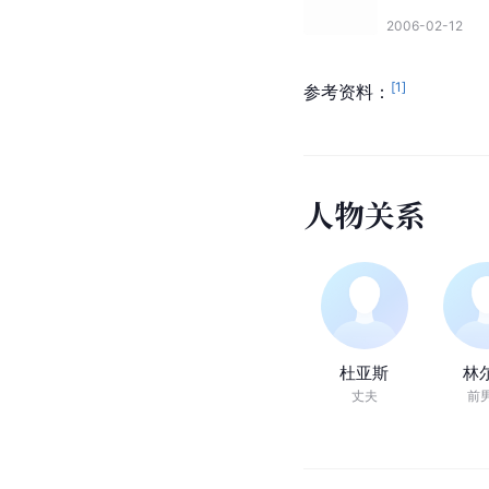
2006-02-12
[
1
]
参考资料：
人
物
关
系
杜亚斯
林
丈夫
前