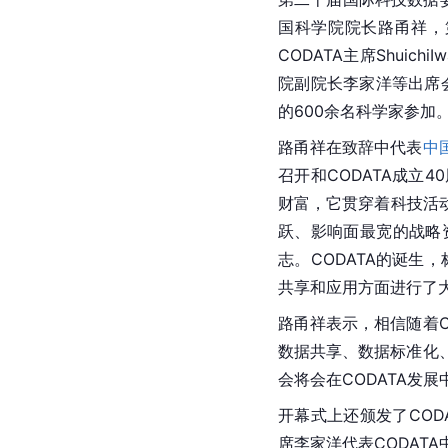
国科学院院长路甬祥，
CODATA主席Shuich
院副院长李家洋等出席会
的600余名科学家参加
路甬祥在致辞中代表
中
召开和CODATA成立
财富，它贯穿着科技活
跃、影响面最宽的战略
志。CODATA的诞生
共享和应用方面进行了
路甬祥表示，相信随着
数据共享、数据标准化
会将会在CODATA发
开幕式上还颁发了CODA
席李家洋代表CODATA中