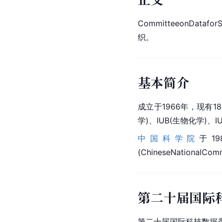
Committeeon
Data
fo
织。
基本简介
成立于1966年，现有1
学)、IUB(生物化学)、
中国科学院
于1
(ChineseNationalCom
第二十届国际
第二十届国际科技数据委员