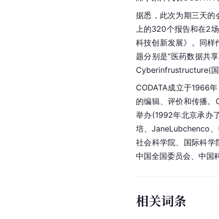
据悉，此次为期三天的会
上的320个报告和在2场
科技创新发展》。同样
题分别是“医药数据共享建
Cyberinfrustructure
CODATA成立于19
的编辑、评价和传播。C
举办(1992年北京承办
培
、JaneLubchenco、
社会科学院
、国际科学
中国全国委员会、中国
相关词条