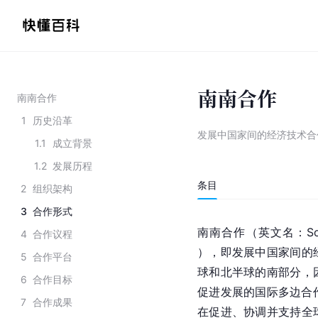
南南合作
南南合作
1
历史沿革
发展中国家间的经济技术合
1.1
成立背景
1.2
发展历程
条目
2
组织架构
3
合作形式
南南合作（英文名：South–
4
合作议程
），即发展中国家间的
5
合作平台
球和北半球的南部分，
6
合作目标
促进发展的国际多边合
7
合作成果
在促进、协调并支持全