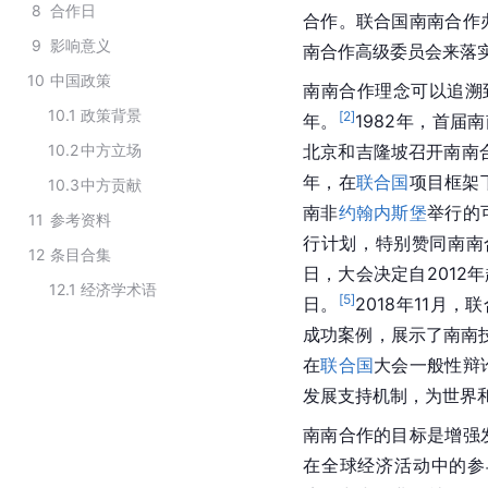
8
合作日
合作。联合国南南合作
9
影响意义
南合作高级委员会来落
10
中国政策
南南合作理念可以追溯到
10.1
政策背景
[
2
]
年。
1982年，首届
10.2
中方立场
北京和吉隆坡召开南南
年，在
联合国
项目框架
10.3
中方贡献
南非
约翰内斯堡
举行的
11
参考资料
行计划，特别赞同南南
12
条目合集
日，大会决定自2012
12.1
经济学术语
[
5
]
日。
2018年11月
成功案例，展示了南南
在
联合国
大会一般性辩
发展支持机制，为世界
南南合作的目标是增强
在全球经济活动中的参