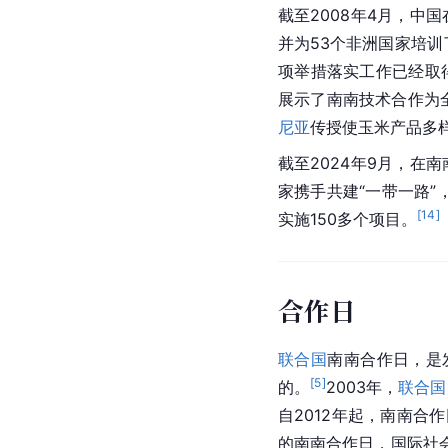
截至2008年4月，中
并为53个非洲国家培训
项举措落实工作已经取
展示了南南技术合作为
尼亚
传授使玉米产品多
截至2024年9月，在
家携手共建“一带一路”
[
14
]
实施150多个项目。
合作日
联合国
南南合作日，是发
[
5
]
的。
2003年，
联合国
自2012年起，南南合作
的南南合作日，国际社