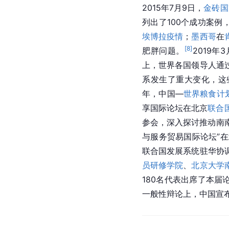
2015年7月9日，
金砖国
列出了100个成功案
埃博拉疫情
；
墨西哥
在
[
8
]
肥胖问题。
2019
上，世界各国领导人通
系发生了重大变化，这
年，中国—
世界粮食计
享国际论坛在北京
联合
参会，深入探讨推动南
与服务贸易国际论坛”
联合国发展系统驻华协
员研修学院
、
北京大学
180名代表出席了本
一般性辩论上，中国宣