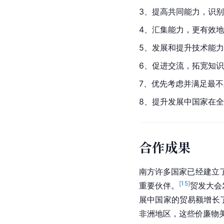
3、提高共同能力，识
4、汇集能力，更有效
5、发展和提升技术能
6、促进交流，拓宽知
7、优先考虑并满足最
8、提升发展中国家在
合作成果
南方许多国家已经建立
[
15
]
重要伙伴。
贸发大会
展中国家的贸易额增长了
非洲地区，这些价廉物