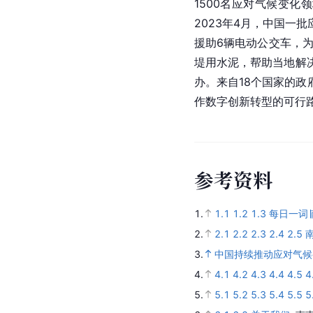
1500名应对气候变
2023年4月，中国
援助6辆电动公交车，
堤用水泥，帮助当地解
办。来自18个国家的
作数字创新转型的可行
参
考
资
料
1.
1.1
1.2
1.3
每日一词∣南南
2.
2.1
2.2
2.3
2.4
2.5
3.
中国持续推动应对气候
4.
4.1
4.2
4.3
4.4
4.5
4
5.
5.1
5.2
5.3
5.4
5.5
5