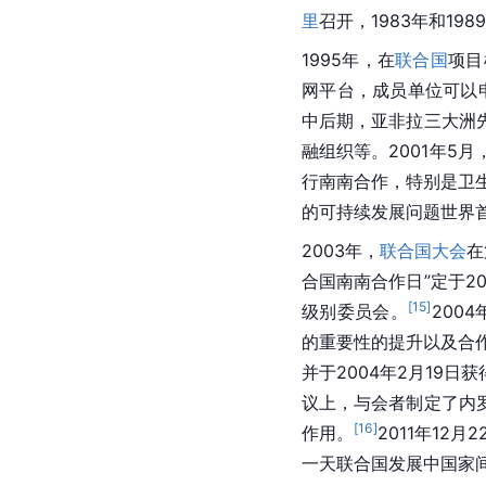
里
召开，1983年和19
1995年，在
联合国
项目
网平台，成员单位可以
中后期，亚非拉三大洲
融组织等。2001年5月
行南南合作，特别是卫生
的可持续发展问题世界
2003年，
联合国大会
在
合国南南合作日”定于2
[
15
]
级别委员会。
200
的重要性的提升以及合作
并于2004年2月19日获
议上，与会者制定了内
[
16
]
作用。
2011年12
一天联合国发展中国家