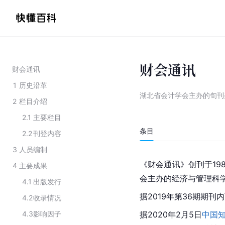
财会通讯
财会通讯
1
历史沿革
湖北省会计学会主办的旬刊
2
栏目介绍
2.1
主要栏目
条目
2.2
刊登内容
3
人员编制
《财会通讯》创刊于19
4
主要成果
会主办的经济与管理科
4.1
出版发行
据2019年第36期期
4.2
收录情况
4.3
影响因子
据2020年2月5日
中国