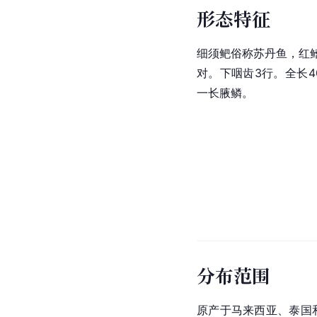
形态特征
细须鲃俗称苏丹鱼，红
对。下咽齿3行。全长
一长腋鳞。
分布范围
原产于马来西亚、泰国