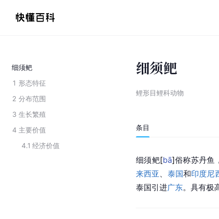
细须鲃
细须鲃
1
形态特征
鲤形目鲤科动物
2
分布范围
3
生长繁殖
条目
4
主要价值
4.1
经济价值
细须
鲃
[
bā
]
俗称苏丹鱼
来西亚
、
泰国
和
印度尼
泰国引进
广东
。具有极