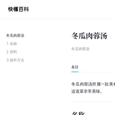
冬瓜肉蓉汤
冬瓜肉蓉汤
1
名称
冬瓜肉蓉汤
2
原料
3
操作方法
条目
冬瓜肉蓉汤所属一款美
这道菜非常美味。
名称