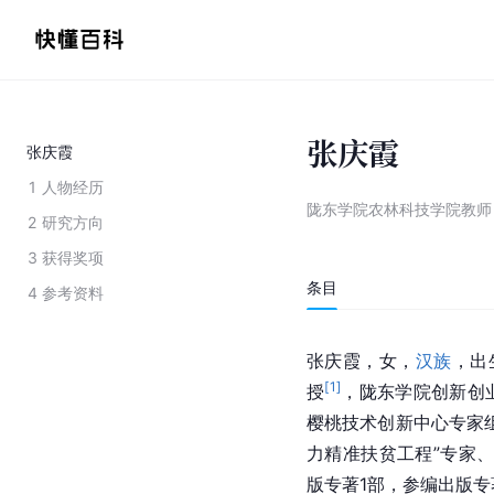
张庆霞
张庆霞
1
人物经历
陇东学院农林科技学院教师
2
研究方向
3
获得奖项
条目
4
参考资料
张庆霞，女，
汉族
，出
[
1
]
授
，陇东学院创新创
樱桃技术创新中心专家
力精准扶贫工程”专家、
版专著1部，参编出版专