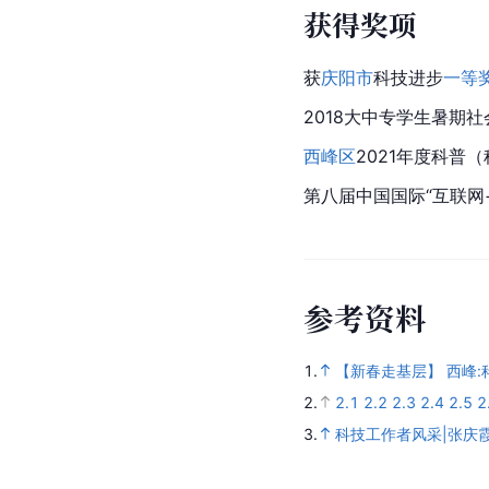
获得奖项
获
庆阳市
科技进步
一等
2018大中专学生暑期
西峰区
2021年度科普
第八届中国国际“互联网
参
考
资
料
1.
【新春走基层】 西峰
2.
2.1
2.2
2.3
2.4
2.5
2
3.
科技工作者风采|张庆