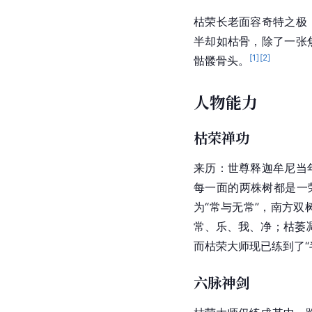
枯荣长老面容奇特之极
半却如枯骨，除了一张
[
1
]
[
2
]
骷髅骨头。
人物能力
枯荣禅功
来历：世尊释迦牟尼当
每一面的两株树都是一
为“常与无常”，南方双
常、乐、我、净；枯萎
而枯荣大师现已练到了“
六脉神剑