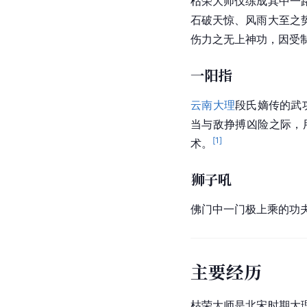
枯荣大师仅练成其中一
石破天惊、风雨大至之
伤力之无上神功，因受
一阳指
云南大理
段氏嫡传的武
当与敌挣搏凶险之际，
[
1
]
术。
狮子吼
佛门中一门极上乘的功
主要经历
枯荣大师是
北宋
时期
大