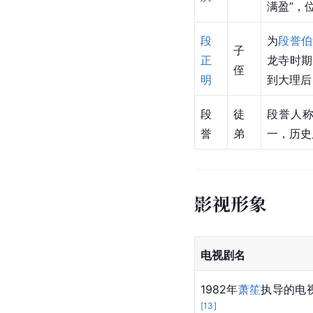
满盈”，
段
为
段誉
伯
子
正
龙寺时期
侄
明
到大理后
段
徒
段誉人称
誉
弟
一，历史
影视形象
电视剧名
1982年
萧笙
执导的电
[
13
]