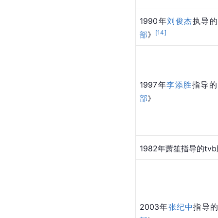
1990年
刘俊杰
执导的
[
14
]
部
》
1997年
李添胜
指导的
部
》
1982年萧笙指导的t
2003年
张纪中
指导