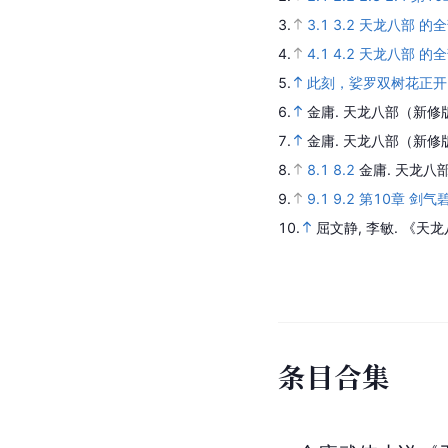
3.
3.1
3.2
天龙八部 的
4.
4.1
4.2
天龙八部 的
5.
此刻，娑罗双树花正开
6.
金庸.
天龙八部（新修
7.
金庸.
天龙八部（新修
8.
8.1
8.2
金庸.
天龙八
9.
9.1
9.2
第10章 剑气
10.
屈文静, 李敏.
《天龙
条
目
合
集