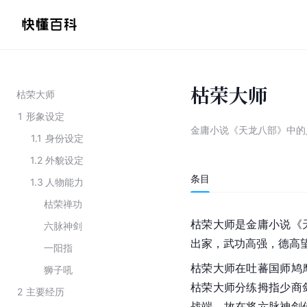
枯荣大师
枯荣大师
1
形象设定
金庸小说《天龙八部》中的
1.1
身份设定
1.2
外貌设定
条目
1.3
人物能力
枯荣禅功
枯荣大师是金庸小说《
六脉神剑
出家
，武功高强，德高
一阳指
枯荣大师在
吐蕃
国师
鸠
狮子吼
枯荣大师分练拇指少商
2
主要经历
战端，故在将六脉神剑