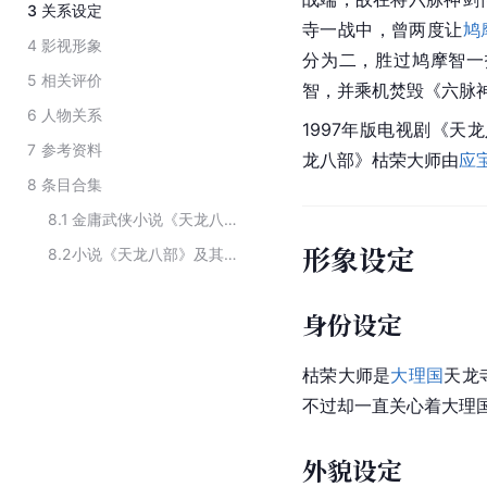
3
关系设定
寺
一战
中，曾两度让
鸠
4
影视形象
分为二，胜过鸠摩智一
5
相关评价
智，并乘机焚毁《六脉
6
人物关系
1997年版电视剧《天
7
参考资料
龙八部》枯荣大师由
应
8
条目合集
8.1
金庸武侠小说《天龙八部》中的人物角色
形象设定
8.2
小说《天龙八部》及其衍生作品中的人物
身份设定
枯荣大师是
大理国
天龙
不过却一直关心着大理
外貌设定