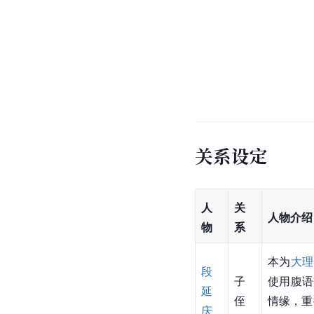
关系设定
人
关
人物介绍
物
系
本为
大理
段
子
使用腹语
延
侄
情缘，重
庆