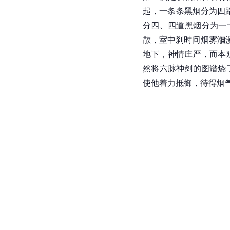
起，一条条黑烟分为四
分四、四道黑烟分为一
散，室中刹时间烟雾瀰
地下，神情庄严，而本
然将
六脉神剑
的图谱烧
使他着力抵御，待得烟