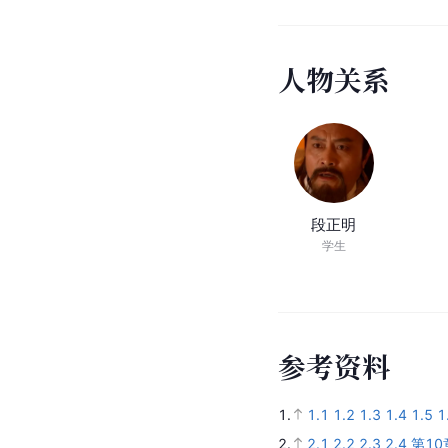
人
物
关
系
段正明
学生
参
考
资
料
1.
1.1
1.2
1.3
1.4
1.5
1
2.
2.1
2.2
2.3
2.4
第10