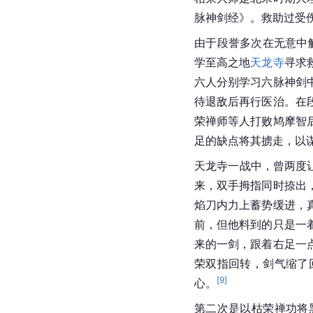
脉神剑经》。救助过受
由于段誉多次在无意中
学
至高之地
天龙寺
寻求
六人分别学习六脉神剑
待退敌后再行医治。在
荣禅师等人打败鸠摩智
足的缺点将其掳走，以
天龙寺一战中，曾两度
来，双手拇指同时捺出
焰刀内力上蓄势缓进，
前，但他料到的只是一
来的一剑，跟着右足一
荣双指回转，剑气缩了
[
9
]
心。
第二次是以枯荣禅功将