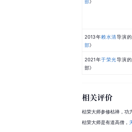
部
》
2013年
赖水清
导演的
部
》
2021年
于荣光
导演的
部》
相关评价
枯荣大师参修枯禅，功
枯荣大师是有道
高僧
，