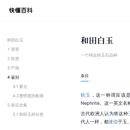
和田白玉
和田白玉
1
背景
一个特定的玉石品种
2
性质
3
产地
条目
4
鉴别
4.1
要点
软玉
，这一称谓应该
4.2
透明度的检测
Nephrite
。这一英文名
5
条目合集
古代欧洲人认为将这种
5.1
和田玉的分类
代人一样，都
迷信
于玉