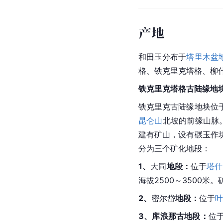
产地
和田玉
分布于
塔里木盆
格、铁克里克塔格、柳
铁克里克塔格古陆缘地
铁克里克古陆缘地块位
昆仑山
北坡的前缘山脉
建有矿山，设有碾玉作
分为三个矿化地段：
1、
大同
地段：
位于
塔什
海拔2500～3500
2、
密尔岱
地段：
位于
叶
3、库浪那古地段：
位