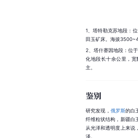
1、塔特勒克苏地段：
田玉矿床。海拔3500~
2、塔什赛因地段：位
化地段长十余公里，宽
主。
鉴别
研究发现，
俄罗斯
的白
纤维粒状结构，新疆白
从光泽和透明度上来说
泽。