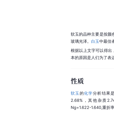
软玉的品种主要是按颜
玻璃光泽。
白玉
中最佳
根据以上文字可以得出
本的原因是人们为了表达
性质
软玉
的
化学
分析结果
2.68%，其他杂质2.
Ng=1.622-1.640,重折率