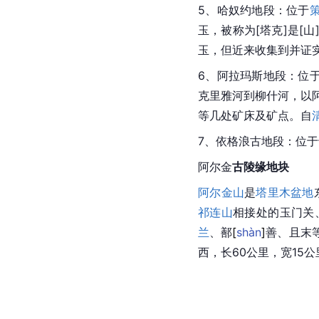
5、哈奴约地段：位于
玉，被称为[塔克]是
玉
，但近来收集到并证
6、阿拉玛斯地段：位
克里雅河到柳什河，以阿
等几处矿床及矿点。自
7、依格浪古地段：位于
阿尔金
古陵缘地块
阿尔金山
是
塔里木盆地
祁连山
相接处的玉门关
兰
、
鄯
[
shàn
]
善
、且末
西，长60公里，宽15