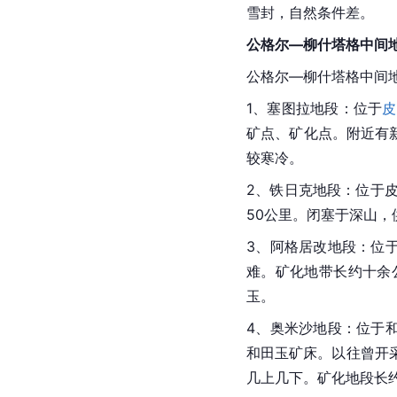
雪封，自然条件差。
公格尔—柳什塔格中间
公格尔—柳什塔格中间
1、塞图拉地段：位于
皮
矿点、矿化点。附近有新
较寒冷。
2、铁日克地段：位于
50公里。闭塞于深山，
3、阿格居改地段：位
难。矿化地带长约十余
玉
。
4、奥米沙地段：位于
和田玉
矿床。以往曾开
几上几下。矿化地段长约