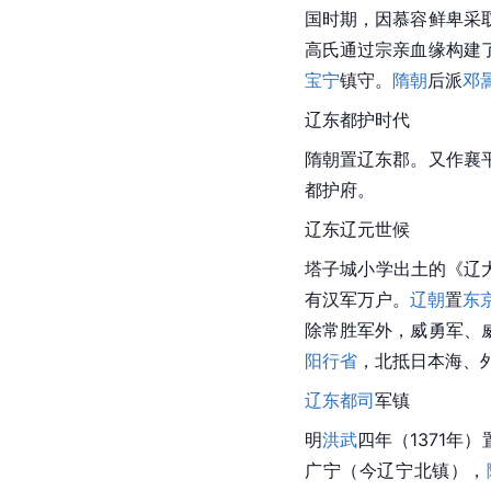
国时期，因慕容鲜卑采
高氏通过宗亲血缘构建
宝宁
镇守。
隋朝
后派
邓
辽东都护时代
隋朝置辽东郡。又作襄
都护府。
辽东辽元世候
塔子城小学出土的《辽
有汉军万户。
辽朝
置
东
除常胜军外，威勇军、
阳行省
，北抵日本海、
辽东都司
军镇
明
洪武
四年（1371年
广宁（今辽宁北镇），