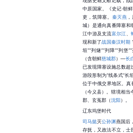
现据史籍文献记载，战
中原国家。《史记·朝
吏，筑障塞。
秦灭燕
，
城）是通向真番障塞和
江中游及支流
富尔江
、
现和新了
战国
秦汉时期
垣”“列燧”“列障”“列堡
（含朝鲜
慈城郡
）—
长
已发现障塞设施总数超过
游段形制为“线条式”长
位于中俄交界地区。真
（今义县）。辖境相当
郡、玄菟郡（
沈阳
）。
辽东坞堡时代
司马懿
灭
公孙渊
燕国后
存抚，又政法不立，士