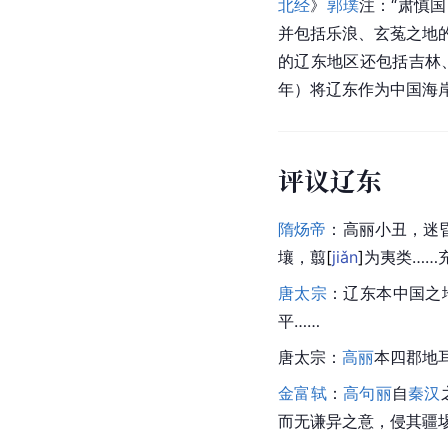
北经
》
郭璞
注：“肃慎
并包括乐浪、玄菟之地的
的辽东地区还包括吉林
年）将辽东作为中国海
评议辽东
隋炀帝
：高丽小丑，迷
壤，
翦
[
jiǎn
]
为夷类……
唐太宗
：辽东本
中国
之
平……
唐太宗：
高丽
本四郡地
金富轼
：
高句丽
自
秦汉
而无谦异之意，侵其疆