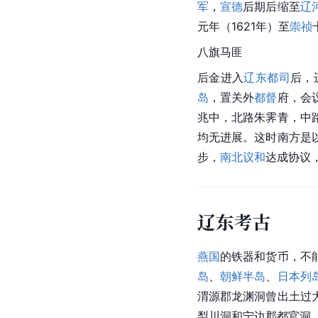
军
，
宣德
后期后缩至
辽
元年（1621年）至
崇祯
八旗马匪
后金进入
辽东都司
后，
岛
，置关外
都督
府，会
兆中，北路朱霁青，中
均无进展。这时南方是
步，
南北议和
达成协议
辽东考古
燕国
的铁器和货币，不
岛
、
朝鲜半岛
、
日本列
渭源郡龙渊洞曾出土过
梨川洞和宁边郡都官洞