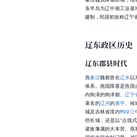
东半岛为辽中南工业基
建制，民国初改称辽宁
辽东政区历史
辽东郡县时代
燕
秦汉
魏都曾在
辽水
以
体系。燕国障塞是燕国
内狗泽的狗泽都、
辽宁
著名的
辽河
的
襄平
、候
城及吉林省境内
鸭绿江
些长城，还是以“点线
诸族藩属的大本营。燕