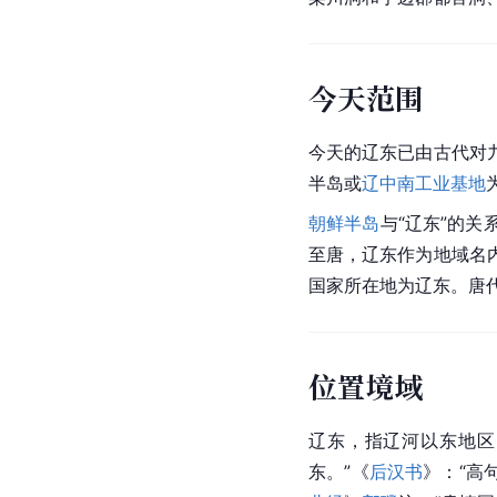
今天范围
今天的辽东已由古代对
半岛或
辽中南工业基地
朝鲜半岛
与“辽东”的
至唐，辽东作为地域名
国家所在地为辽东。唐
位置境域
辽东，指辽河以东地区
东。”《
后汉书
》：“高