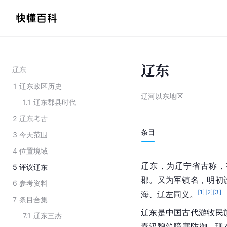
辽东
辽东
1
辽东政区历史
辽河以东地区
1.1
辽东郡县时代
2
辽东考古
条目
3
今天范围
4
位置境域
辽东，为辽宁省古称，
5
评议辽东
郡。又为军镇名，明初
6
参考资料
[
1
]
[
2
]
[
3
]
海、辽左同义。
7
条目合集
辽东是中国古代游牧民
7.1
辽东三杰
秦汉魏筑障塞防御，现