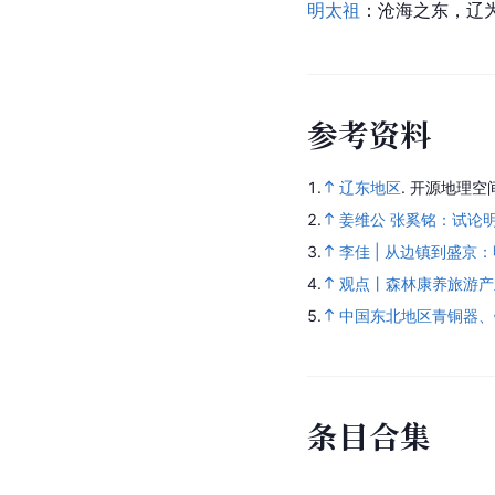
明太祖
：沧海之东，辽
参
考
资
料
1.
辽东地区
.
开源地理空
2.
姜维公 张奚铭：试论
3.
李佳 | 从边镇到盛
4.
观点丨森林康养旅游产
5.
中国东北地区青铜器、
条
目
合
集