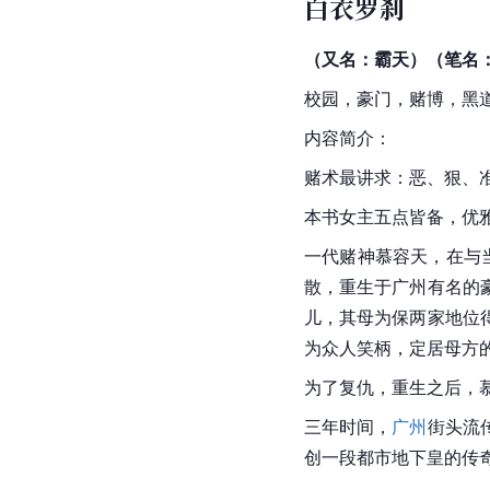
白衣罗刹
（又名：霸天）（笔名
校园，豪门，赌博，黑
内容简介：
赌术最讲求：恶、狠、
本书女主五点皆备，优
一代赌神慕容天，在与
散，重生于广州有名的
儿，其母为保两家地位
为众人笑柄，定居母方
为了复仇，重生之后，
三年时间，
广州
街头流
创一段都市地下皇的传