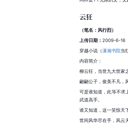
云狂
（笔名：风行烈）
上传日期：
2009-6-16
穿越小说（
潇湘书院
当
内容简介：
柳云狂，当世九大世家
翩翩公子，俊美不凡，
可是谁知道，此等不求
武道高手。
谁又知道，这一笑惊天
世间风华尽在手，风云