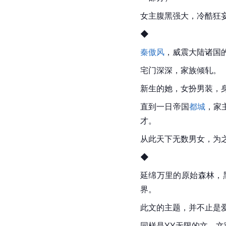
女主腹黑强大，冷酷狂
◆
秦傲风
，威震大陆诸国
宅门深深，家族倾轧。
新生的她，女扮男装，
直到一日帝国
都城
，家
才。
从此天下无数男女，为
◆
延绵万里的原始森林，
界。
此文的主题，并不止是
同样是YY无限的文，