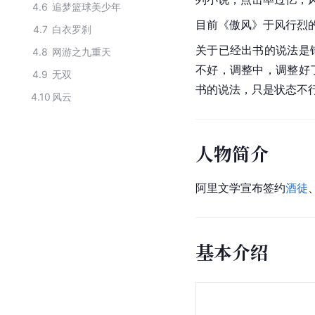
4.6
追梦篮球美少年
目前《傲风》于风行烈
4.7
白衣罗刹
关于已经出书的说法是
4.8
网游之九重天
不好，调整中，调整好
4.9
无双
书的说法，只是状态不
4.10
风云
人物简介
阿里文学宣布签约
酒徒
基本介绍