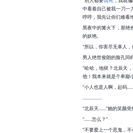
“别人都要
我死
，我就偏
中看着自己被我一刀一
哼哼，我先让你们难看地
黑夜中的篝火下，那绝
的妖艳。
“所以，你害尽无辜人，
男人绝世俊朗的脸孔同
“哈哈，地狱？北辰天
他！我本来就是个卑鄙
“小人也是人啊，起码…
……………
“北辰天……”她的笑
“……怎么？”
“不要爱上一个恶鬼，不