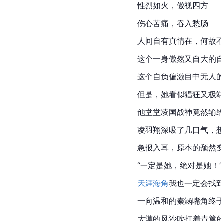
性烈如火，傲视四方
伤心苦痛，吞入愁肠
人间自有真情在，何故
这个一身傲然又自大的
这个自负偏激目中无人
但是，她看似猖狂又极
他堂堂凌国战神竟然输
凌羽翔深吸了几口气，
急报入耳，原本的颓然
“一定是她，绝对是她！
天涯海角
我也一定会找
一向温和的秦涵嘴角终
大漠的风沙吹打着青篱