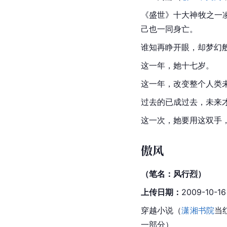
《盛世》十大神牧之一
己也一同身亡。
谁知再睁开眼，却梦幻
这一年，她十七岁。
这一年，改变整个人类
过去的已成过去，未来
这一次，她要用这双手
傲风
（笔名：风行烈）
上传日期：
2009-10-16
穿越小说（
潇湘书院
当
一部分）