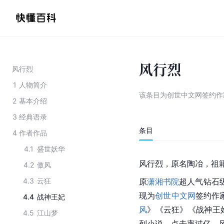
风行烈
风行烈
1
人物简介
该条目为
创世中文网签约作
2
基本介绍
3
经典语录
条目
4
作者作品
4.1
盛世妖华
风行烈，原名陶冶，祖
4.2
傲风
4.3
云狂
原
潇湘书院
超人气钻石
现为
创世中文网
签约作
4.4
战神王妃
风
》《云狂》《
战神王
4.5
江山梦
列小说，点击率过亿，