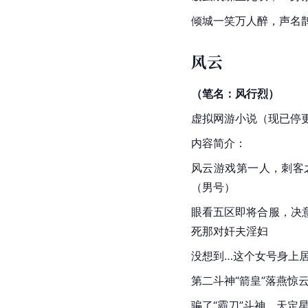
倾城一笑万人醉，声名
风云
（笔名：风行烈）
虚拟网游小说（现已停
内容简介：
风云游戏第一人，刺客
（男号）
眼看五区即将合服，决
死那对奸夫淫妇
没想到…这个女号身上
第二斗神“箭皇”落燕惊
骗了“霸刀”斗神，天定