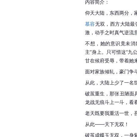
内容简介：
仰天大陆，东西两分，
慕容
无双，西方大陆最
激，动手之时真气逆流
不想，她的意识竟未消
主
”身上。只可惜这“
甘在候府受辱，带着她
面对家族倾轧，豪门争
从此，大陆上少了一名
破茧重生，那张丑陋面
龙战无痕斗上一斗，看
老天既要我重活一世，
从此——天下无双！
破茧成蝶玉无双，一身