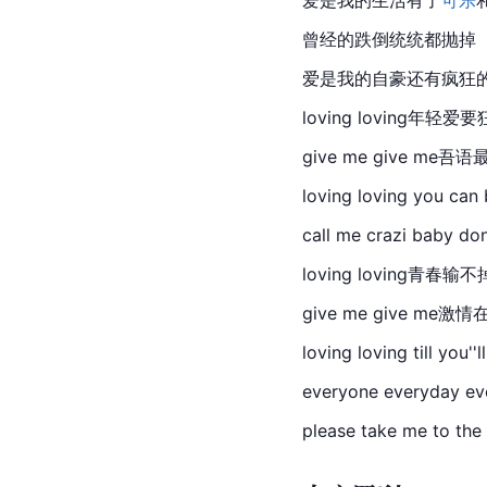
曾经的跌倒统统都抛掉
爱是我的自豪还有疯狂
loving loving年轻爱要
give me give me吾
loving loving you can
call me crazi baby don
loving loving青春输不
give me give me激
loving loving till you''
everyone everyday eve
please take me to th