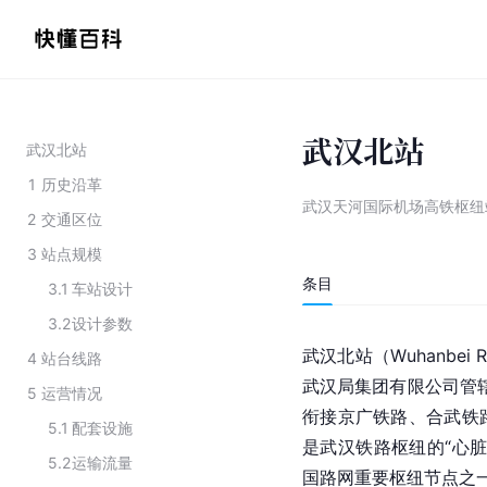
武汉北站
武汉北站
1
历史沿革
武汉天河国际机场高铁枢纽
2
交通区位
3
站点规模
条目
3.1
车站设计
3.2
设计参数
武汉北站（Wuhanbei Ra
4
站台线路
武汉局集团有限公司管辖
5
运营情况
衔接京广铁路、合武铁
5.1
配套设施
是武汉铁路枢纽的“心
5.2
运输流量
国路网重要枢纽节点之