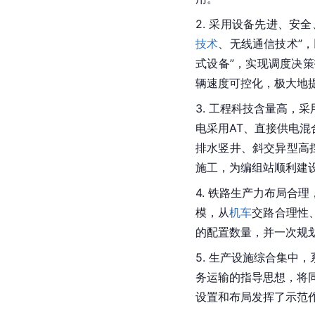
2. 采用设备先进、安
技术
、无线通信技术”，
式设备”，实现调度决
辆速度可控化，极大地
3. 工程科技含量高，
电采用AT、直接供电
排水竖井、斜交异型高挡
施工，为
编组站
顺利建
4. 铁路生产力布局合
模，从
机车
交路合理性
的配置数量，并一次规
5. 生产设施综合集中
务运输的指导思想，将同
设置和布局发挥了示范