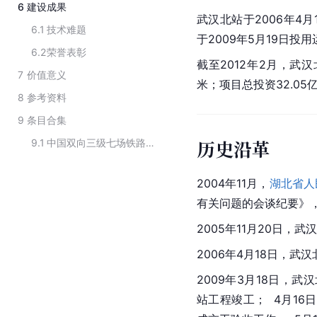
6
建设成果
武汉北站于2006年4月
6.1
技术难题
于2009年5月19日投
6.2
荣誉表彰
截至2012年2月，武
7
价值意义
米；项目总投资32.05
8
参考资料
9
条目合集
历史沿革
9.1
中国双向三级七场铁路编组车站
2004年11月，
湖北省人
有关问题的会谈纪要》
2005年11月20日，
2006年4月18日，武
2009年3月18日，
站工程竣工；  4月1