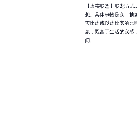
【虚实联想】联想方式
想。具体事物是实，抽
实比虚或以虚比实的比
象，既富于生活的实感
间。