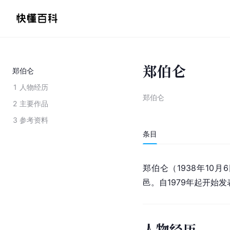
郑伯仑
郑伯仑
1
人物经历
郑伯仑
2
主要作品
3
参考资料
条目
郑伯仑（1938年10月
邑。自1979年起开始
人物经历