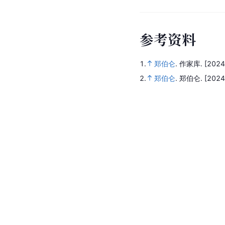
参
考
资
料
1.
郑伯仑
.
作家库.
[2024
2.
郑伯仑
.
郑伯仑.
[2024