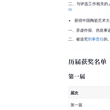
二、与评选工作相关的
[
6
]
 获得中国陶瓷艺术
一、弄虚作假、伪造事迹
二、被追究
刑事责任
的。 
历届获奖名单
第一届
届次
第一届