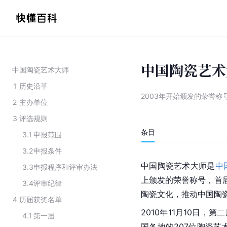
中国陶瓷艺术
中国陶瓷艺术大师
1
历史沿革
2003年开始颁发的荣誉称
2
主办单位
3
评选规则
条目
3.1
申报范围
3.2
申报条件
中国陶瓷艺术大师是
中
3.3
申报程序和评审办法
上颁发的荣誉称号，首届
3.4
评审纪律
陶瓷文化，推动中国陶
4
历届获奖名单
2010年11月10日
4.1
第一届
国各地的207位陶瓷艺