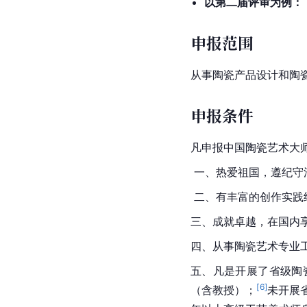
以第二届评审为例：
申报范围
从事陶瓷产品设计和陶
申报条件
凡申报中国陶瓷艺术大
 一、热爱祖国，遵纪
 二、有丰富的创作实
三、成就卓越，在国内
四、从事陶瓷艺术专业工
五、凡是开展了省级陶
[
6
]
（含教授）；
未开展