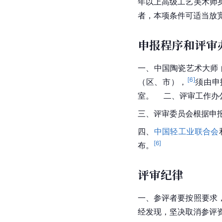
年以上高级工艺美术师
者，本项条件可适当放
申报程序和评
一、中国陶瓷艺术大师
[
6
]
（区、市），
须由申
室。    二、评审工
三、评审委员会根据申
四、
中国轻工业联合会
[
6
]
布。
评审纪律
一、参评者要按照要求
经发现，坚决取消参评资格