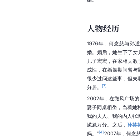
人物经历
1976年，何念慈与
婚。婚后，她生下了女
儿子宏宏，在家相夫教
成性，在婚姻期间曾与
很少过问这些事，但夫
[
7
]
分居。
2002年，在微风广场
妻子同桌相坐，当着她
我的夫人、我的内人张
尴尬万分。之后，
孙芸
[
4
]
妈。”
2007年，何念