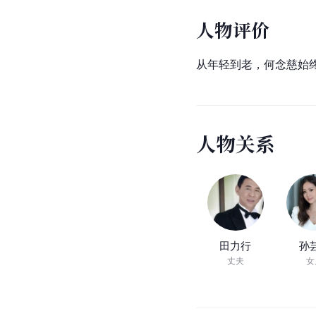
人物评价
从年轻到老，何念慈始
人
物
关
系
田力行
孙
丈夫
女