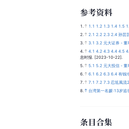
参
考
资
料
1.
1.1
1.2
1.3
1.4
1.5
1
2.
2.1
2.2
2.3
2.4
孙芸
3.
3.1
3.2
元大证券 - 
4.
4.1
4.2
4.3
4.4
4.5
4
息时报.
[2023-10-22].
5.
5.1
5.2
元大投信 - 
6.
6.1
6.2
6.3
6.4
有钱
7.
7.1
7.2
7.3
忍尪風流
8.
台湾第一名媛:13岁追
条
目
合
集