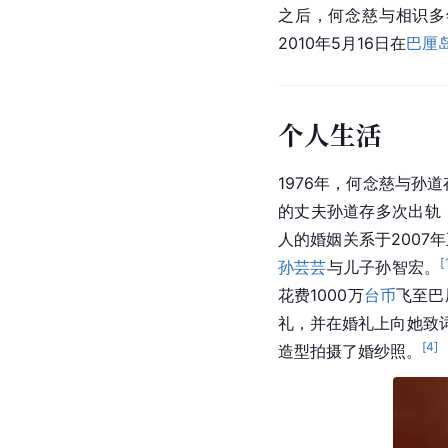
之后，何念慈与相识多
2010年5月16日在
巴厘
个人生活
1976年，何念慈与孙
的丈夫孙道存多次出轨
人的婚姻关系于2007
[
孙芸芸
与儿子孙智宏。
花费1000万
台币
飞至巴
礼，并在婚礼上向她致
[
4
]
造型拍摄了婚纱照。