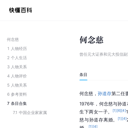
何念慈
何念慈
1
人物经历
曾任元大证券和元大投信副
2
个人生活
3
人物关系
条目
4
人物评价
5
人物关系
何念慈，
孙道存
第二任
6
参考资料
7
条目合集
1976年，何念慈与孙
[
1
]
[
6
]
[
4
]
生下两女一子。
7.1
中国企业家家属
[
1
]
[
4
]
慈与孙道存离婚。
[
1
]
[
4
]
婚。