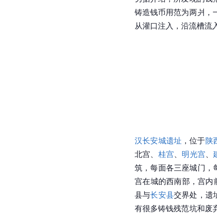
铸造钱币用范为两爿，
从灌口注入，沿流槽流
汉长安城遗址
，位于
陕
北宫、
桂宫
、
明光宫
、
筑，每面各三座城门，
宫在城的西南部，宫内
县与
长安县
交界处，遗
有很多铸钱残范坑和废