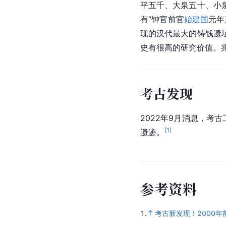
平五千、大泉五十、小
有“钟官前官
始建国
元年
现的
汉代
最大的铸钱遗
史有很高的研究价值。
考古发现
2022年9月消息，考
[
1
]
遗迹。
参
考
资
料
1.
考古新发现！2000