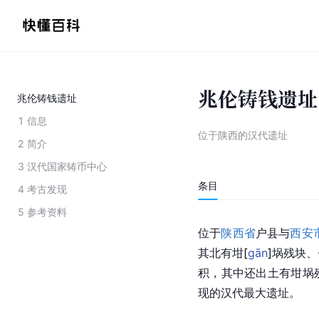
兆伦铸钱遗址
兆伦铸钱遗址
1
信息
位于陕西的汉代遗址
2
简介
3
汉代国家铸币中心
条目
4
考古发现
5
参考资料
位于
陕西省
户县与
西安
其北有
坩
[
gān
]
埚残块、
积，其中还出土有
坩
埚
现的
汉代
最大遗址。