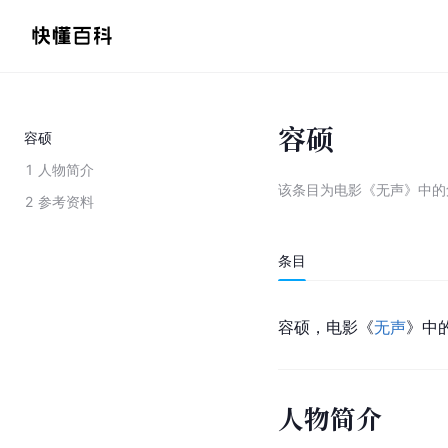
容硕
容硕
1
人物简介
该条目为
电影《无声》中的
2
参考资料
条目
容硕，电影《
无声
》中
人物简介