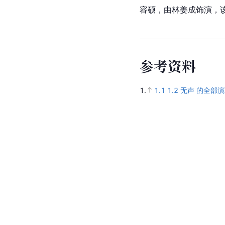
容硕，由林姜成饰演，该
参
考
资
料
1.
1.1
1.2
无声 的全部