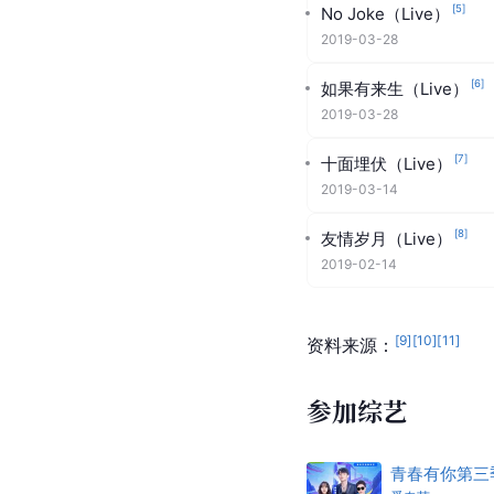
[
5
]
No Joke（Live）
2019-03-28
[
6
]
如果有来生（Live）
2019-03-28
[
7
]
十面埋伏（Live）
2019-03-14
[
8
]
友情岁月（Live）
2019-02-14
[
9
]
[
10
]
[
11
]
资料来源：
参加综艺
青春有你第三