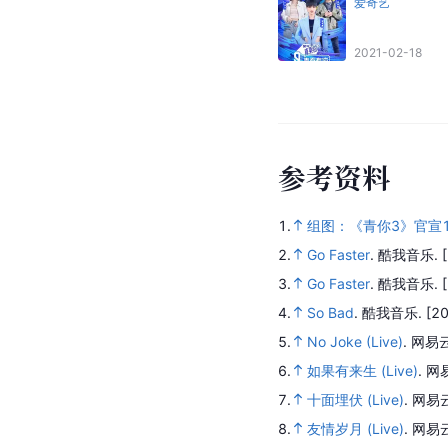
爱奇艺
2021-02-18
参
考
资
料
1.
组图：《青你3》官宣
2.
Go Faster
.
酷我音乐.
3.
Go Faster
.
酷我音乐.
4.
So Bad
.
酷我音乐.
[2
5.
No Joke (Live)
.
网易
6.
如果有来生 (Live)
.
网
7.
十面埋伏 (Live)
.
网易
8.
友情岁月 (Live)
.
网易