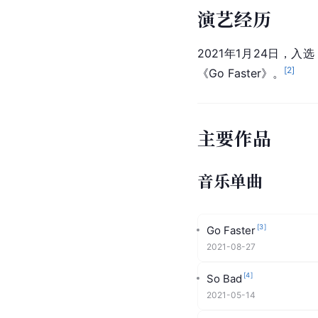
演艺经历
2021年1月24日，
[
2
]
《Go Faster》。
主要作品
音乐单曲
[
3
]
Go Faster
2021-08-27
[
4
]
So Bad
2021-05-14