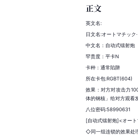
正文
英文名:
日文名:オートマチック
中文名：自动式镭射炮
罕贵度：平卡N
卡种：通常陷阱
所在卡包:RGBT(604)
效果：对方对攻击力10
体的钢核」给对方观看
八位密码:58990631
[自动式镭射炮]<オート
◇同一组连锁的效果处理