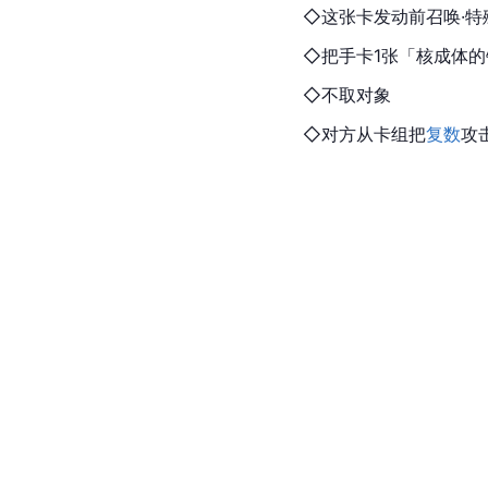
◇这张卡发动前召唤·特
◇把手卡1张「核成体的
◇不取对象
◇对方从卡组把
复数
攻