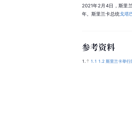
2021年2月4日，斯里
年。斯里兰卡总统
戈塔
参
考
资
料
1.
1.1
1.2
斯里兰卡举行