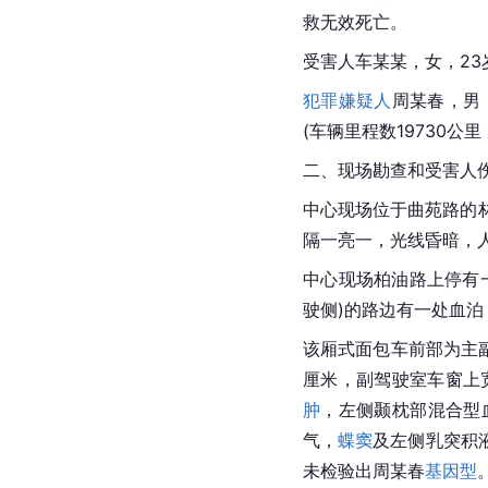
救无效死亡。
受害人车某某，女，23岁
犯罪嫌疑人
周某春，男
(车辆里程数19730公
二、现场勘查和受害人
中心现场位于曲苑路的
隔一亮一，光线昏暗，
中心现场柏油路上停有
驶侧)的路边有一处血
该厢式面包车前部为主
厘米，副驾驶室车窗上宽
肿
，左侧颞枕部混合型
气，
蝶窦
及左侧乳突积
未检验出周某春
基因型