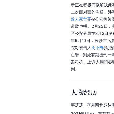
示正在积极商谈解决此事
二次面对面的沟通。涉
致人死亡罪
被公安机关
道歉声明。2月25日
区公安分局在3月3日发
年9月10日，长沙市
院对被告人
周阳春
指控
亡罪，判处有期徒刑一年
案司机、上诉人周阳春
判。
人物经历
车莎莎，在湖南长沙从
2021年1月份，车莎