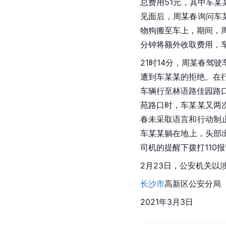
总费用51元，其中车某
见面后，周某春询问车
物狗搬至车上，期间，
分钟将额外收取费用，
21时14分，周某春
遭到车某某的拒绝。在
车辆行至林语路佳园路
苑路口时，车某某又两
春未采取语言和行动制
车某某躺在地上，头部出血
司机的提醒下拨打110
2月23日，公安机关以
长沙市
高新区公安分局
2021年3月3日