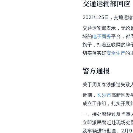
交通运输部回应
2021年25日，
交通运输
交通运输部表示，无论
域的
电子商务
平台，都
旗子，打着互联网的牌
切实落实好
安全生产
的
警方通报
关于周某春涉嫌过失致
近期，
长沙市
高新区发
成立工作组，扎实开展
一、接处警经过及当事人
立即派民警赶赴现场处
及车辆进行勘查。2月9