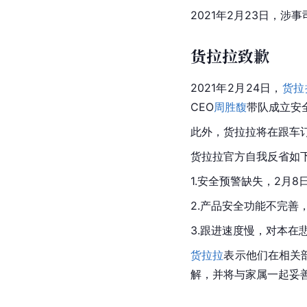
2021年2月23日，涉
货拉拉致歉
2021年2月24日，
货拉
CEO
周胜馥
带队成立安
此外，货拉拉将在跟车
货拉拉
官方自我反省如
1.安全预警缺失，2月
2.产品安全功能不完善
3.跟进速度慢，对本在
货拉拉
表示他们在相关部
解，并将与家属一起妥