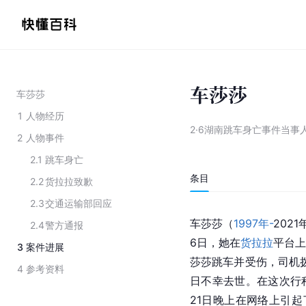
车莎莎
车莎莎
1
人物经历
2·6湖南跳车身亡事件当事
2
人物事件
2.1
跳车身亡
条目
2.2
货拉拉致歉
2.3
交通运输部回应
车莎莎（
1997年-
202
2.4
警方通报
6日，她在
货拉拉
平台上
3
案件进展
莎莎跳车并受伤，司机拨
4
参考资料
日不幸去世。在这次行程
21日晚上在网络上引起