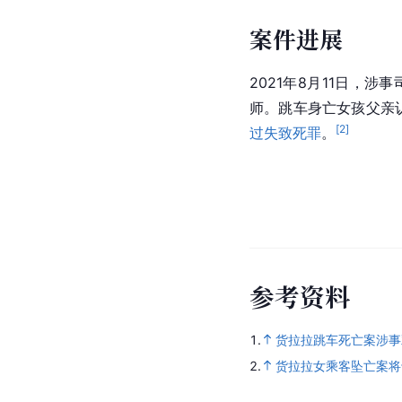
案件进展
2021年8月11日
师。跳车身亡女孩父亲
[
2
]
过失致死罪
。
参
考
资
料
1.
货拉拉跳车死亡案涉事
2.
货拉拉女乘客坠亡案将