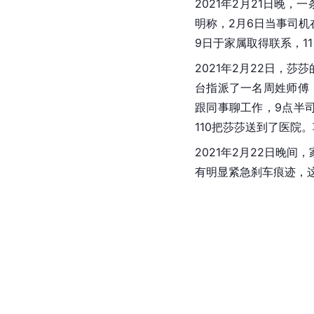
2021年2月21日晚，一
明称，2月6日当事司机
9日于家属取得联系，1
2021年2月22日，
台指派了一名
周姓
师傅
跟同事聊工作，9点半司
110把莎莎送到了医院
2021年2月22日晚间
有明显紧急刹车痕迹，