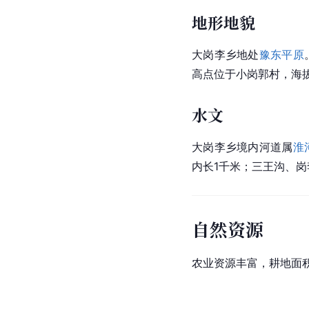
地形地貌
大岗李乡地处
豫东平原
高点位于小岗郭村，海拔
水文
大岗李乡境内河道属
淮
内长1千米；三王沟、
自然资源
农业资源丰富，耕地面积