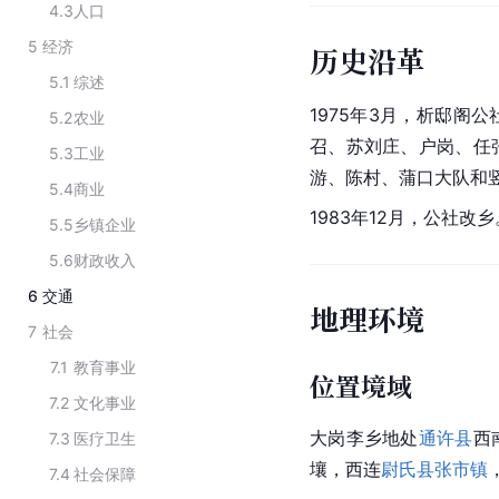
4.3
人口
5
经济
历史沿革
5.1
综述
1975年3月，析邸阁公
5.2
农业
召、苏刘庄、户岗、任
5.3
工业
游、陈村、蒲口大队和
5.4
商业
1983年12月，公社改乡
5.5
乡镇企业
5.6
财政收入
6
交通
地理环境
7
社会
7.1
教育事业
位置境域
7.2
文化事业
大岗李乡地处
通许县
西
7.3
医疗卫生
壤，西连
尉氏县
张市镇
7.4
社会保障