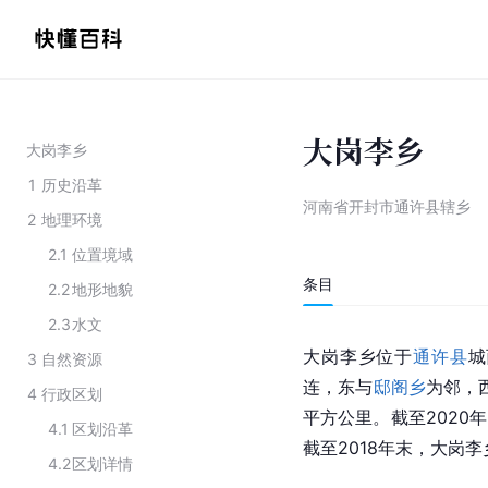
大岗李乡
大岗李乡
1
历史沿革
河南省开封市通许县辖乡
2
地理环境
2.1
位置境域
条目
2.2
地形地貌
2.3
水文
大岗李乡位于
通许县
城
3
自然资源
连，东与
邸阁乡
为邻，
4
行政区划
平方公里。截至2020
4.1
区划沿革
截至2018年末，大岗李
4.2
区划详情