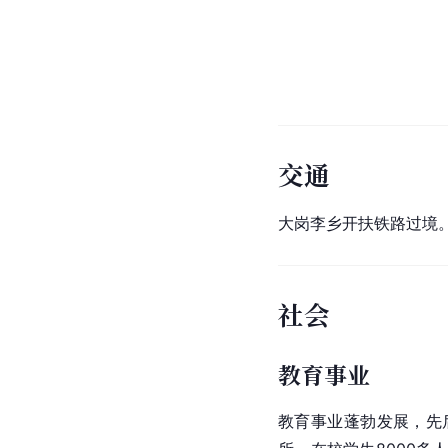
交通
大岗李乡
开扶铁路
过境
社会
教育事业
教育事业蓬勃发展，先后