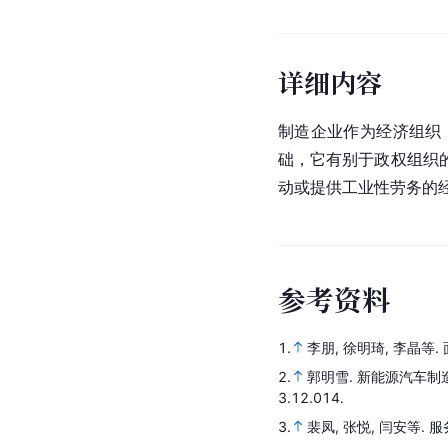
详细内容
制造企业作为经济组织
础，它有别于政权组织
动或提供工业性劳务的
参
考
资
料
1.
李朋, 徐明琦, 李晶等.
2.
郭明雪.
新能源汽车制
3.12.014.
3.
裴凤, 张悦, 闫安等.
服