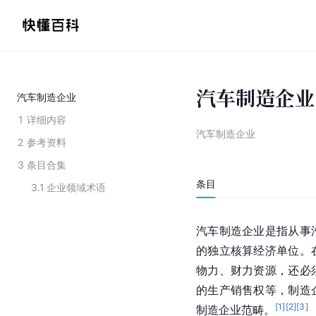
汽车制造企业
汽车制造企业
1
详细内容
汽车制造企业
2
参考资料
3
条目合集
条目
3.1
企业领域术语
汽车制造企业是指从事
的
独立核算
经济单位。
物力、财力资源，还必
的生产销售权等，制造
[
1
]
[
2
]
[
3
]
制造企业范畴。