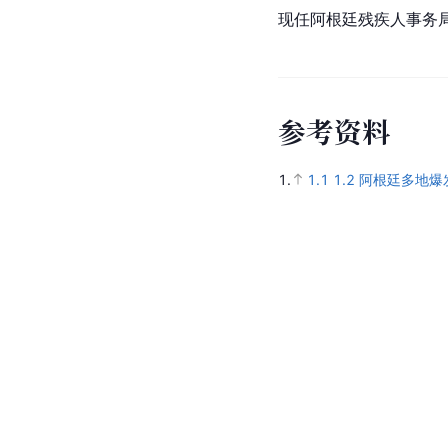
现任阿根廷残疾人事务
参
考
资
料
1.
1.1
1.2
阿根廷多地爆