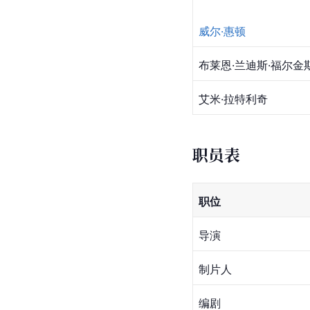
威尔·惠顿
布莱恩·兰迪斯·福尔金
艾米·拉特利奇
职员表
职位
导演
制片人
编剧