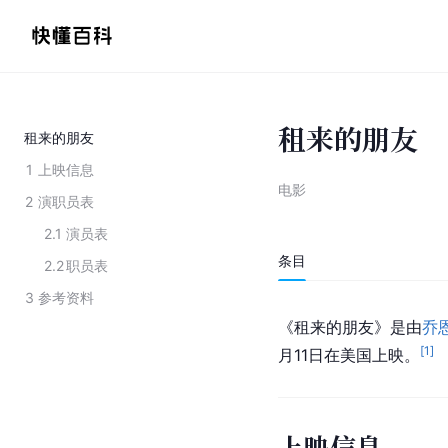
租来的朋友
租来的朋友
1
上映信息
电影
2
演职员表
2.1
演员表
条目
2.2
职员表
3
参考资料
《租来的朋友》是由
乔
[
1
]
月11日在美国上映。
上映信息