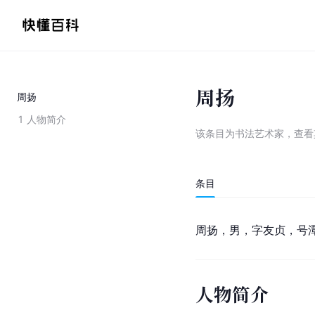
周扬
周扬
1
人物简介
该条目为
书法艺术家
，
查看
条目
周扬，男，字友贞，号
人物简介