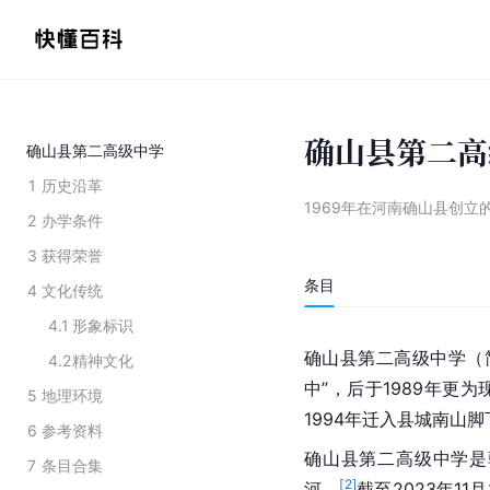
确山县第二高
确山县第二高级中学
1
历史沿革
1969年在河南确山县创立
2
办学条件
3
获得荣誉
条目
4
文化传统
4.1
形象标识
确山县第二高级中学（简
4.2
精神文化
中”，后于1989年更
5
地理环境
1994年迁入县城南山
6
参考资料
确山县第二高级中学是
7
条目合集
[
2
]
河。
截至2023年11