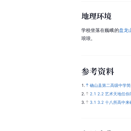
地理环境
学校坐落在巍峨的
盘龙
琅琅。
参
考
资
料
1.
确山县第二高级中学简
2.
2.1
2.2
艺术天地任你闯
3.
3.1
3.2
十八所高中来