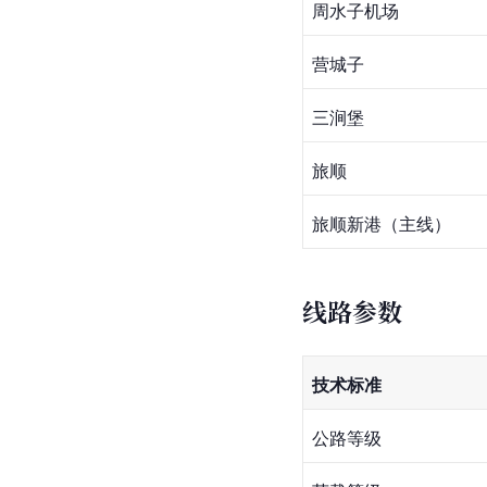
周水子机场
营城子
三涧堡
旅顺
旅顺新港（主线）
线路参数
技术标准
公路等级