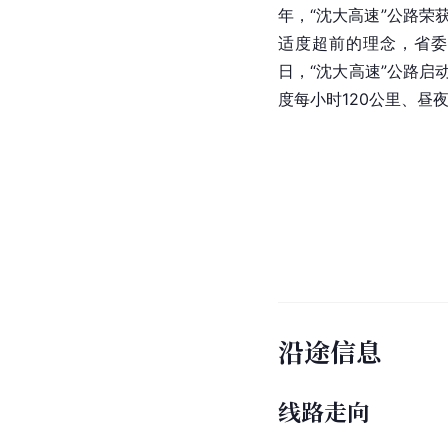
年，“沈大高速”公路荣
适度超前的理念，省委
日，“沈大高速”公路启
度每小时120公里、昼
沿途信息
线路走向