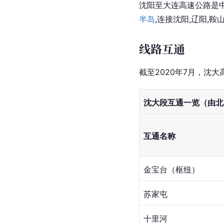
沈阳
至
大连
高速公路是中
半岛
,连接沈阳,
辽阳
,
鞍
线路互通
截至2020年7月，
沈大
沈大段互通一览（由北
互通名称
金宝台（枢纽）
苏家屯
十里河