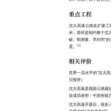
重点工程
沈大高速公路
改扩建工
米，曾经是制约整个沈
破
、勤测量、早封闭”
[
6
]
度。
相关评价
世界一流水平的“沈大
日报评）
沈大高速
是我国公路建
设成功表明：中国有能
沈大高速开通后，很多