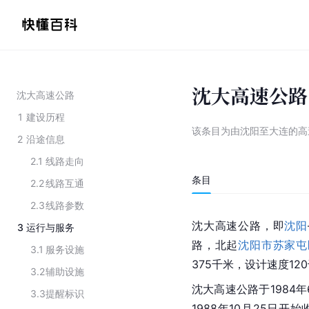
沈大高速公路
沈大高速公路
1
建设历程
该条目为
由沈阳至大连的高
2
沿途信息
2.1
线路走向
条目
2.2
线路互通
2.3
线路参数
沈大高速公路
，即
沈阳
3
运行与服务
路，北起
沈阳市
苏家屯
3.1
服务设施
375千米，设计速度12
3.2
辅助设施
沈大高速公路于1984
3.3
提醒标识
1988年10月25日开