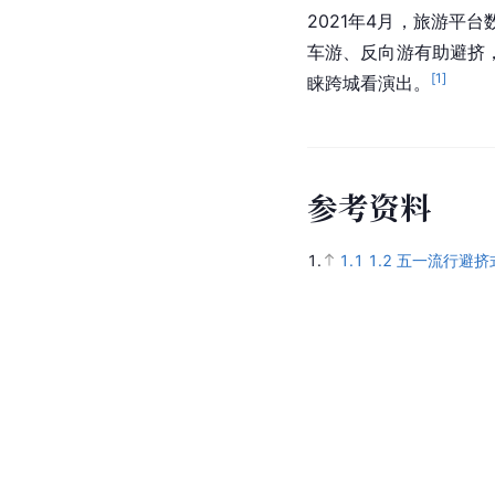
2021年4月，旅游平
车游、反向游有助避挤
[
1
]
睐跨城看演出。
参
考
资
料
1.
1.1
1.2
五一流行避挤