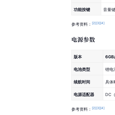
功能按键
音量
[
2
]
[
3
]
[
4
]
参考资料：
电源参数
版本
6GB
电池类型
锂电
续航时间
具体
电源适配器
DC
[
2
]
[
3
]
[
4
]
参考资料：