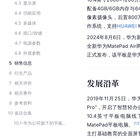
4.3
显示屏
配备4GB/6GB内存与6
4.4
功能应用
像素摄像头，后置800万像
4.5
多媒体
作系统，支持
HUAWEI
 
4.6
接口/按键
2024年8月6日，华为新
4.7
电源参数
全新华为MatePad A
4.8
外观参数
正式发布，该平板是华
5
销售信息
6
衍生产品
发展沿革
7
相关评价
8
相关事件
2019年11月25日，
9
参考资料
Pro”，开启了智慧轻
10
条目合集
10.4英寸
平板电脑
线
10.1
华为公司旗下的平板电脑
[
13
MatePad平板电脑。
主打基础教育的全面屏智