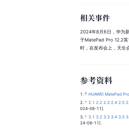
相关事件
2024年8月6日，华为新
于MatePad Pro 
时，在发布会上，天生会
参
考
资
料
1.
HUAWEI MatePad Pro
2.
2.1
2.2
2.3
2.4
2.5
2
024-08-11].
3.
3.1
3.2
3.3
3.4
3.5
3
24-08-11].