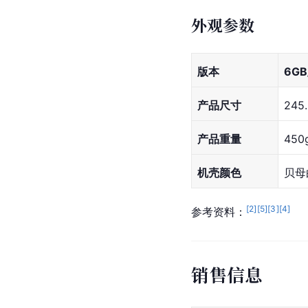
外观参数
版本
6GB
产品尺寸
245
产品重量
450
机壳颜色
贝母
[
2
]
[
5
]
[
3
]
[
4
]
参考资料：
销售信息