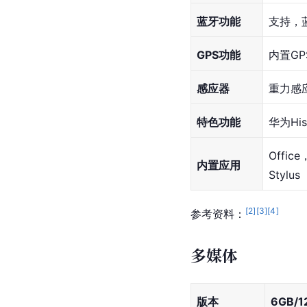
蓝牙功能
支持，蓝
GPS功能
内置GP
感应器
重力感
特色功能
华为His
Off
内置应用
Styl
[
2
]
[
3
]
[
4
]
参考资料：
多媒体
版本
6GB/1