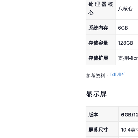
处理器核
八核心
心
系统内存
6GB
存储容量
128GB
存储扩展
支持Mic
[
2
]
[
3
]
[
4
]
参考资料：
显示屏
版本
6GB/1
屏幕尺寸
10.4英