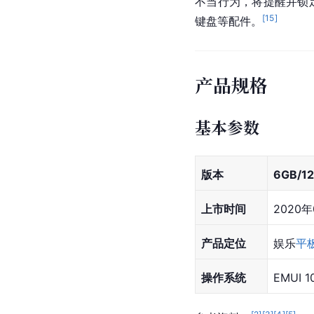
不当行为，将提醒并锁
[
15
]
键盘等配件。
产品规格
基本参数
版本
6GB/1
上市时间
2020年
产品定位
娱乐
平
操作系统
EMUI 1