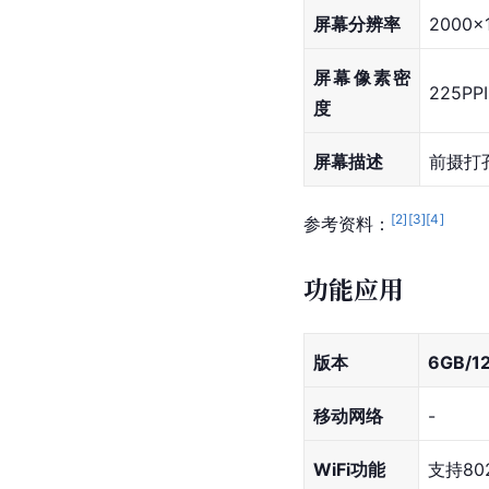
屏幕分辨率
2000x
屏幕像素密
225PPI
度
屏幕描述
前摄打
[
2
]
[
3
]
[
4
]
参考资料：
功能应用
版本
6GB/1
移动网络
-
WiFi功能
支持802