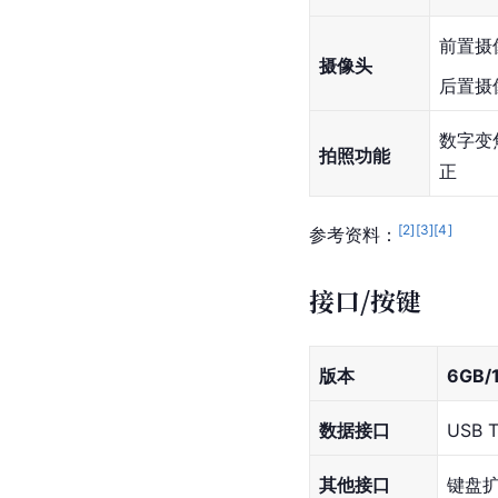
前置摄
摄像头
后置摄
数字变
拍照功能
正
[
2
]
[
3
]
[
4
]
参考资料：
接口/按键
版本
6GB/
数据接口
USB 
其他接口
键盘