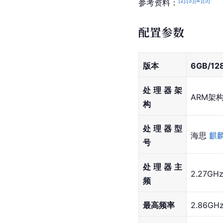
[
2
]
[
3
]
[
4
]
[
5
]
参考资料：
配置参数
版本
6GB/12
处理器架
ARM架
构
处理器型
海思 
麒麟
号
处理器主
2.27GH
频
最高频率
2.86GH