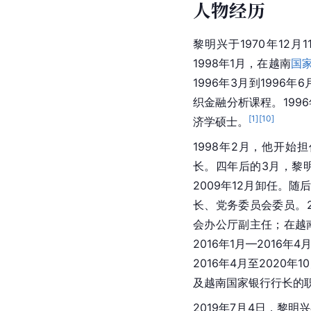
人物经历
黎明兴于1970年12月
1998年1月，在越南
国
1996年3月到1996年
织金融分析课程。1996
[
1
]
[
10
]
济学硕士。
1998年2月，他开始担
长。四年后的3月，黎
2009年12月卸任。
长、党务委员会委员。2
会办公厅副主任；在越
2016年1月—2016年
2016年4月至202
及越南国家银行行长的
2019年7月4日，黎明