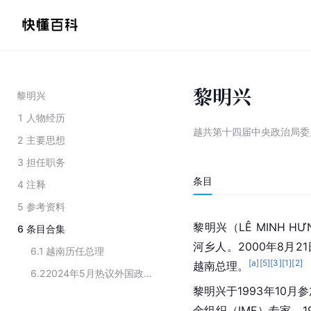
黎明兴
黎明兴
1
人物经历
越共第十四届中央政治局委
2
主要思想
3
担任职务
条目
4
注释
5
参考资料
黎明兴（LÊ MINH H
6
条目合集
河乡人。2000年8月2
6.1
越南历任总理
[a]
[
5
]
[
3
]
[
1
]
[
2
]
越南总理。
6.2
2024年5月热议外国政要人物
黎明兴于1993年10
金组织（IMF）专家。1