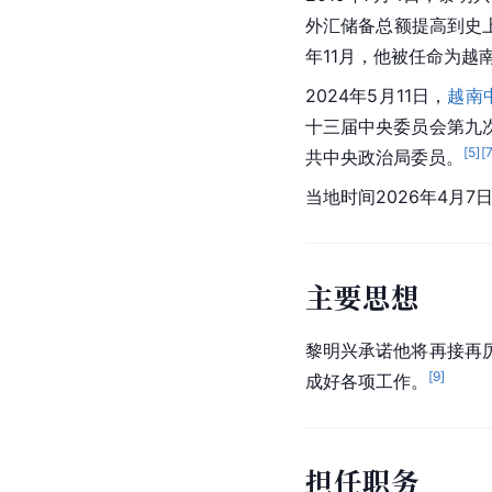
外汇储备总额提高到史
年11月，他被任命为
2024年5月11日，
越南
十三届中央委员会第九
[
5
]
[
共中央政治局委员。
当地时间2026年4月7
主要思想
黎明兴承诺他将再接再
[
9
]
成好各项工作。
担任职务