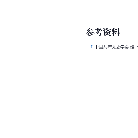
参
考
资
料
1.
中国共产党史学会 编.