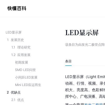
LED显示屏
LED显示屏
1
发展历史
该条目为
由发光二极管点阵
1.1
理论研究
1.2
应用发展
条目
初期发展
SMD LED问世
LED显示屏（Light E
小间距LED发展
动画、行情、视频、录
Mini LED应运而生
积大、亮度高、色彩鲜
2
优缺点
挥中心、广电演播、高
2.1
优点
第一个商用
发光二极管