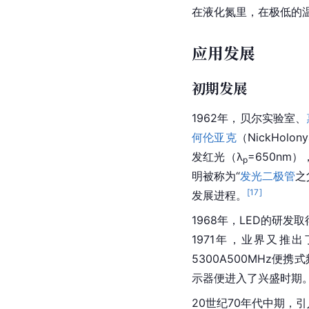
在
液化
氮里，在极低的
应用发展
初期发展
1962年，贝尔实验室、
何伦亚克
（NickHolo
发红光（λ
=650nm
p
明被称为“
发光二极管
之
[
17
]
发展进程。
1968年，LED的研
1971年，业界又推
5300A500MHz便
示器便进入了兴盛时期
20世纪70年代中期，