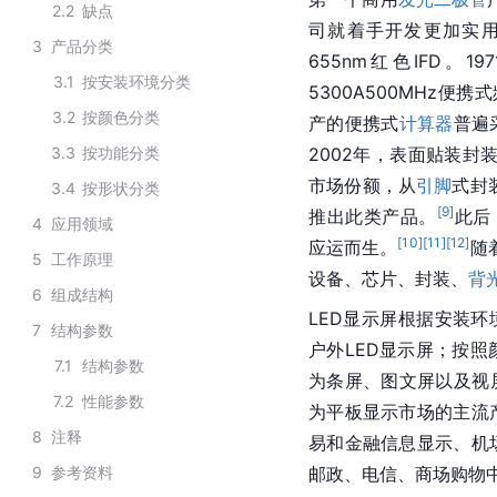
2.2
缺点
司就着手开发更加实用的
3
产品分类
655nm红色IFD。
3.1
按安装环境分类
5300A500MHz便
3.2
按颜色分类
产的便携式
计算器
普遍
3.3
按功能分类
2002年，表面贴装封
市场份额，从
引脚
式封
3.4
按形状分类
[
9
]
推出此类产品。
此后，
4
应用领域
[
10
]
[
11
]
[
12
]
应运而生。
随
5
工作原理
设备、芯片、封装、
背
6
组成结构
LED显示屏根据安装环
7
结构参数
户外LED显示屏；按
7.1
结构参数
为条屏、图文屏以及视
7.2
性能参数
为平板显示市场的主流
8
注释
易和金融信息显示、机
9
参考资料
邮政、电信、商场购物