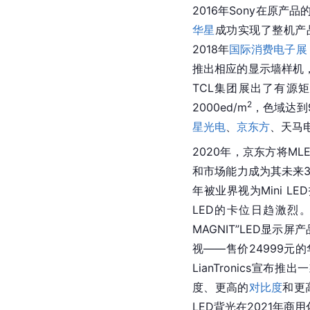
2016年Sony在原产
华星
成功实现了整机产
2018年
国际消费电子展
推出相应的显示墙样机，
TCL集团展出了有源矩
2
2000ed/m
，色域达到9
星光电
、
京东方
、天马
2020年，京东方将MLE
和市场能力成为其未来3
年被业界视为Mini L
LED的卡位日趋激烈。
MAGNIT”LED显示屏
视——售价24999元的华
LianTronics宣布推
度、更高的
对比度
和更
LED背光在2021年