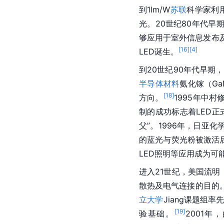
到1lm/W
苏联
科学家利
光。20世纪80年代早期
够应用于室外信息发布
[
16
]
[
4
]
LED诞生。
到20世纪90年代早期
半导体材料
氨化镓（Ga
[
18
]
方向。
1995年中村
制的成功标志着LED正
父”。1996年，日亚
的蓝光与荧光粉被激活后
LED照明等应用成为可
进入21世纪，美国流明（l
散热及电气连接的目的。
立大学
Jiang课题组率
[
19
]
验基础。
2001年