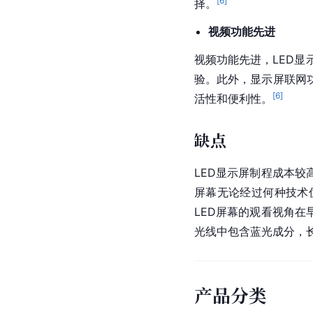
[
6
]
择。
视频功能先进
视频功能先进，LED
验。此外，显示屏联网
[
6
]
活性和便利性。
缺点
LED显示屏制程成本
屏幕无论经过何种技术
LED屏幕的观看视角
光线中包含
蓝光
成分，
产品分类