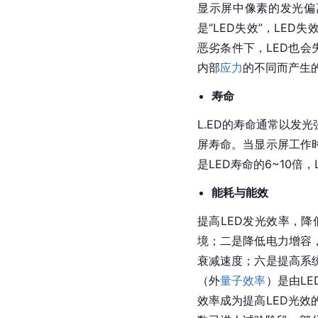
显示屏中像素的发光偏
是“LED失效”，LE
恶劣条件下，LED也会
内部
应力
的不同而产生的
寿命
L.ED的寿命通常以发光
屏寿命。当显示屏工作
是LED寿命的6~10
能耗与能效
提高LED发光效率，
境；二是降低电力增容
衰减速度；六是提高系
（外
量子效率
）是由L
效率成为提高LED光