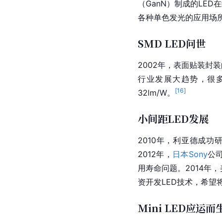
（GanN）制成的LED
各种单色发光的应用场
SMD LED问世
2002年，表面贴装封
行业发展大趋势，很
[
16
]
32lm/W。
小间距LED发展
2010年，利亚德成功
2012年，
日本
Sony
公司
用寿命问题。2014年，
资开发LED技术，希望
Mini LED应运而