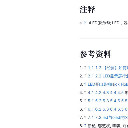
注
释
a.
μLED(微米级 LED，包括 
参
考
资
料
1.
1.1
1.2
【经验】如何
2.
2.1
2.2
LED显示屏
3.
LED开山鼻祖Nick H
4.
4.1
4.2
4.3
4.4
4.5
靳
5.
5.1
5.2
5.3
5.4
5.5
5
6.
6.1
6.2
6.3
6.4
6.5
6
7.
7.1
7.2
led与oled
8.
靳桅, 邬芝权, 李骐, 