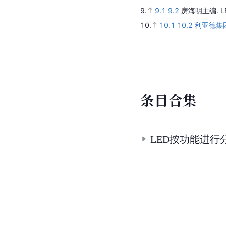
9.
9.1
9.2
房海明主编.
10.
10.1
10.2
利亚德集
条
目
合
集
LED按功能进行