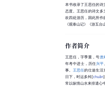
本书收录了王思任的诗
态度。王思任的诗文多
欢四处游历，因此所作
《观泰山记》《游五台
作者简介
王思任，字季重，号
澹
年考中进士，历任
兴平
事。
王思任
的仕途生活
日下，时运多
舛
[
chuǎn
]
常以纵情山水来排遣心