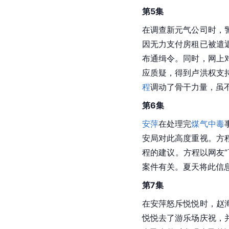
第5集
在调查新元气公司时，
因无力支付房租已被遣
布通缉令。同时，网上
应质疑，得到卢洪权支
程
调动了骨干力量，虽
第6集
安萍
在处理完
煤气中毒
安局对此高度重视。方
程的建议。方程以网友
案件有关。夏天将此信
第7集
在安萍怒斥悦悦时，赵
悦悦去了游乐场庆祝，