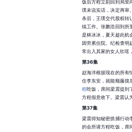
饭后方程立刻回到局里
璞未说实话，决定再审
杀后，王璞交代股权转
续工作。张鹏浩回到所
是林冰冰，夏天趁此机
因劳累住院。纪检查明
常出入其家的女人欣瑶
第36集
赵海洋根据现在的所有
住李东安，就能顺藤摸
程
吃饭，席间梁震提到
方程假意收下。梁震认
第37集
梁震得知秘密抓捕行动
的会所请方程吃饭，席