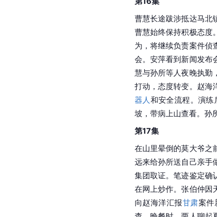
第16集
曹慧长途跋涉抵达马北
曹慧始终保持积极态度
为，将继续负责案件侦
会。安萍看到新闻发布
慧与孙所等人夜晚执勤
打动，态度转变。赵海
器人
和安全流程。演练
坡，带病上山查看。孙
第17集
在山里晕倒的莫大爷之
远来给孙所送自己亲手
集团取证。笔迹鉴定确
在网上炒作。张伯仲因
向赵海洋汇报
甘肃
案件
查。晚餐时，两人聊起