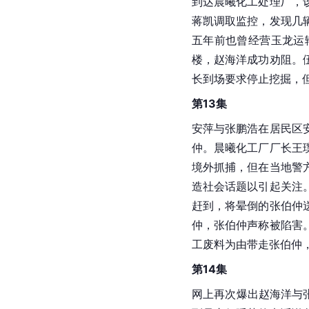
到达晨曦化工处理厂，
蒋凯调取监控，发现几
五年前也曾经营玉龙运
楼，赵海洋成功劝阻。
长到场要求停止挖掘，
第13集
安萍与张鹏浩在居民区
仲。晨曦化工厂厂长王
境外抓捕，但在当地警
造社会话题以引起关注
赶到，将晕倒的张伯仲
仲，张伯仲声称被陷害
工废料为由带走张伯仲
第14集
网上再次爆出赵海洋与