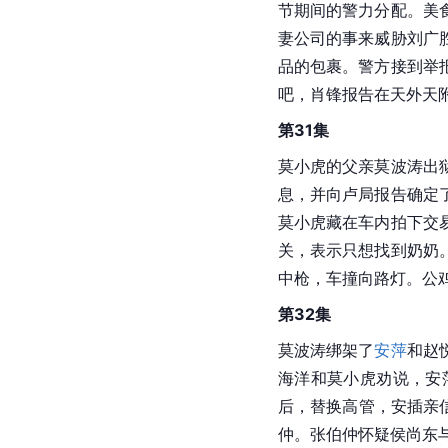
节期间的警力分配。美
妻公司的事来威胁刘广
品的包裹。警方接到举
吧，肖锋报告在天外天
第31集
莫小虎的父亲莫波涛出
息，并向卢局报告确定
莫小虎藏在车内拍下交
关，表示只想找到奶奶
中枪，车撞向路灯。公
第32集
莫波涛绑架了
安萍
和赵
海洋和莫小虎劝说，安
后，替换高管，安插亲
仲。张伯仲怀疑侯尚东