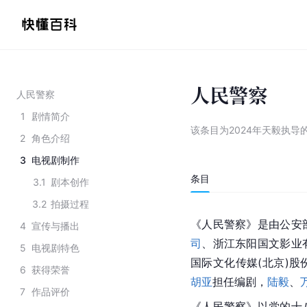
人民警察
人民警察
1
剧情简介
该条目为
2024年天毅执
2
角色介绍
3
电视剧制作
条目
3.1
剧本创作
3.2
拍摄过程
《人民警察》是由公安
4
宣传与播出
司
、浙江东阳国文影业
5
电视剧特色
国际文化传媒(北京)
6
获得荣誉
胡亚
担任编剧，
陆毅
、
7
作品评价
《人民警察》以党的十