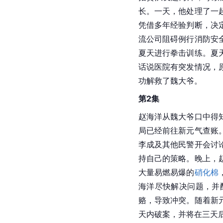
长。一天，他处理了一
凭借多年经验判断，决
流公司阻碍例行消防安
夏天进行拳击训练。夏
话说医院有突发情况，
功解救了魏大爷。
第2集
赵海洋从魏大爷口中得
局已经前往新元气查账
李成及其他民警开会讨
持自己的策略。晚上，
大量易燃易爆的
硝化棉
海洋尽快解决问题，并
赂，导致冲突。随着新
天内破案，并将在三天