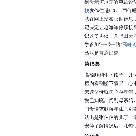
到母亲何睡莲的电话说
梗
发作住进ICU，而何
慧在网上发布求助信息
记决定让赵海洋停职接
识这份协议，并指出天
手参加“一带一路”
高峰
己只是普通民警。
第15集
高楠顺利生下孩子，几
房内看到楼下情景，心
未送父母就医心存埋怨
悦已知晓。闫刚母亲陪
闫母请求赵海洋让闫刚
认出是张伯仲的儿子，
安萍了解情况后，几句