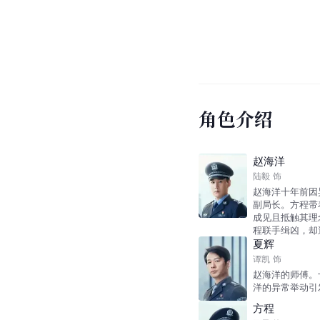
角色介绍
赵海洋
陆毅
饰
赵海洋十年前因
副局长。方程带
成见且抵触其理
程联手缉凶，却
夏辉
谭凯
饰
赵海洋的师傅。
洋的异常举动引
方程