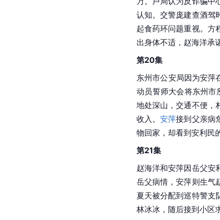
万。卢局认为反诈骗中
认知。交警庞建查酒驾
起食药环问题重视。方
出身体不适，赵海洋承
第20集
东州市公安局因为安萍
动员誓师大会将东州市
地处深山，交通不便，
收入。
安萍
接到父亲病
物回家，却看到安利民
第21集
赵海洋和安萍因岳父安
岳父病情，安萍则生气
夏天被分配到巡特警支
林冰冰，随后接到小区