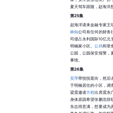
夏天驾车跟随，赵海洋
第25集
赵海洋请来金融专家王
林灿
公司有任何的财务
司侵占永利国际10亿
明楠家小区。
公鸡
和章
公园，公园保安报警，
事情。
第26集
安萍
带悦悦逛街，然后
于明楠居住的小区，调
梁震邀请
方程
出席震东
身体原因希望张鹏浩辞
东志得意满，想要成为