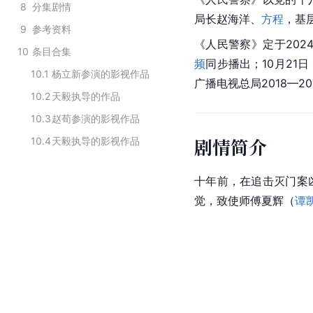
8
分集剧情
局长赵海洋、
方程
，基
9
参考资料
《人民警察》定于2024
10
条目合集
频
同步播出；10月21
10.1
杨立新参演的影视作品
广播电视总局2018—
10.2
天毅执导的作品
10.3
赵荀参演的影视作品
剧情简介
10.4
天毅执导的影视作品
十年前，在追击灭门案
觉，致使师傅夏辉（
谭