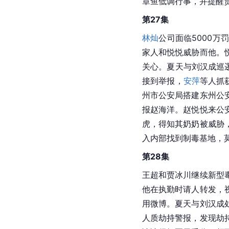
章鱼低调行事，并提醒
第27集
林灿
公司面临5000
家人和悦悦威胁而他。
关心。夏天与刘汉成巡
接到举报，
安萍
等人抓
州市公安局搭建东州公
报赵海洋。赵悦悦来公
虎，得知其奶奶被威胁
入内部找到制毒基地，
第28集
王超和贾冰川继续新型
他在执勤时请人转发，
用微博。夏天与刘汉成
人质劫持警报，发现劫