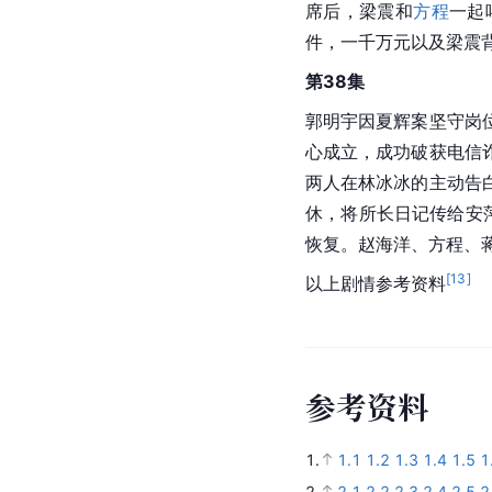
席后，梁震和
方程
一起
件，一千万元以及梁震
第38集
郭明宇因夏辉案坚守岗
心成立，成功破获电信
两人在林冰冰的主动告
休，将所长日记传给安
恢复。赵海洋、方程、
[
13
]
以上剧情参考资料
参
考
资
料
1.
1.1
1.2
1.3
1.4
1.5
1
2.
2.1
2.2
2.3
2.4
2.5
2