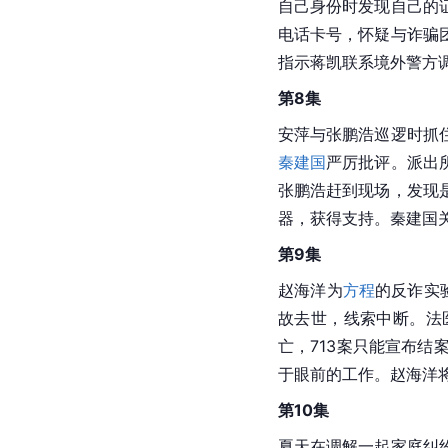
自己身份时发现自己的
电话卡号，怀疑与诈骗
指示蒋凯联系境外警方
第8集
安萍与张鹏浩巡逻时抓
秦建国
严厉批评。派出
张鹏浩赶到现场，发现
器，获得支持。秦建国
第9集
赵海洋为
方程
的反诈实
故去世，线索中断。法
亡，713案只能宣布
于眼前的工作。赵海洋
第10集
夏天在调解一起家庭纠