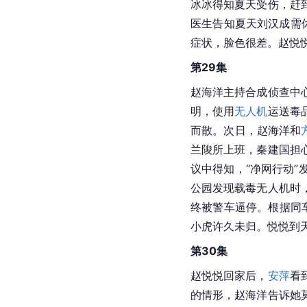
冰冰得知夏天受伤，赶
医生告知夏天刘汉成需
症状，脸色很差。赵悦
第29集
赵海洋主持合成侦查中
明，使用
无人机
运送毒
而散。次日，赵海洋和
兰陖所上班，秦建国担
议中得知，“净网行动
公园发现载毒无人机时
终被警车逼停。根据同
小虎许久未归。悦悦到
第30集
赵悦悦回家后，
安萍
看
的情形，赵海洋告诉她