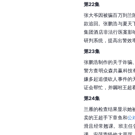
第22集
张大爷因被骗百万到兰
款追回。张鹏浩与夏天
集团酒店非法行医案影
研判系统，提高出警效
第23集
张鹏浩制作的关于诈骗
警方查明众森共赢科技
嫌多起追债砍人事件的
证会帮忙，并嘱咐王超
第24集
兰雁的检查结果显示她
卖的王超手下章鱼和
公
滑且经常翘课。班主任
课，安萍责怪他太严厉