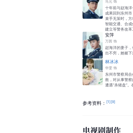
马元
饰
十年前与赵海洋
成果回到东州市
束手无策时，方
智能交通、合成
建立等警务改革
安萍
万茜
饰
赵海洋的妻子，
出不穷，她被下
林冰冰
华雯
饰
东州市警察局合
救，对从事警察
遭遇“杀猪盘”
[
1
]
[
9
]
参考资料：
电视剧制作