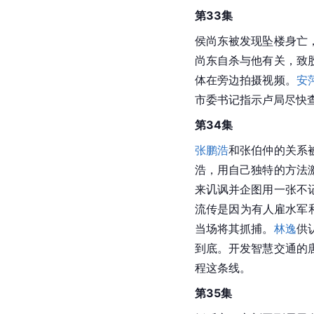
第33集
侯尚东被发现坠楼身亡
尚东自杀与他有关，致
体在旁边拍摄视频。
安
市委书记指示卢局尽快
第34集
张鹏浩
和张伯仲的关系
浩，用自己独特的方法
来讥讽并企图用一张不
流传是因为有人雇水军
当场将其抓捕。
林逸
供
到底。开发智慧交通的
程
这条线。
第35集