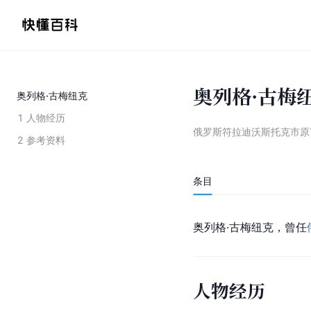
奥列格·古梅
奥列格·古梅纽克
1
人物经历
俄罗斯符拉迪沃斯托克市原
2
参考资料
条目
奥列格·古梅纽克，曾任
人物经历