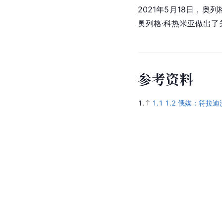
2021年5月18日，
奥列格∙科热米亚做出
参
考
资
料
1.
1.1
1.2
俄媒：符拉迪