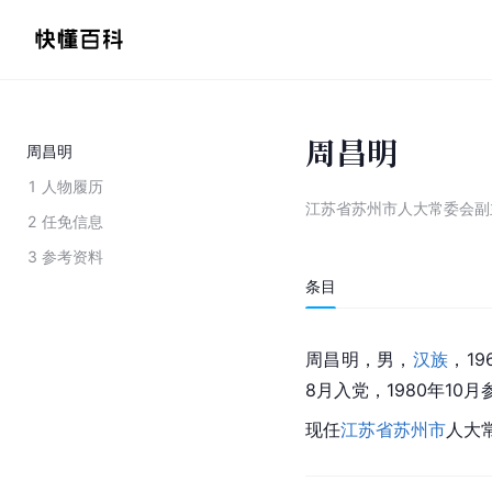
周昌明
周昌明
1
人物履历
江苏省苏州市人大常委会副
2
任免信息
3
参考资料
条目
周昌明，男，
汉族
，1
8月入党，1980年10
现任
江苏省苏州市
人大