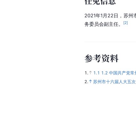
任免信息
2021年1月22日，
[
2
]
务委员会副主任。
参
考
资
料
1.
1.1
1.2
中国共产党常
2.
苏州市十六届人大五次