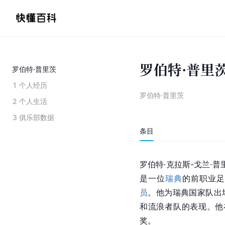
罗伯特·普里
罗伯特·普里茨
1
个人经历
罗伯特·普里茨
2
个人生活
3
俱乐部数据
条目
罗伯特·克拉斯-戈兰·普里茨（
是一位
瑞典
的前职业足
员
。他为瑞典国家队出场5
和流浪者队的表现。他在1
奖。