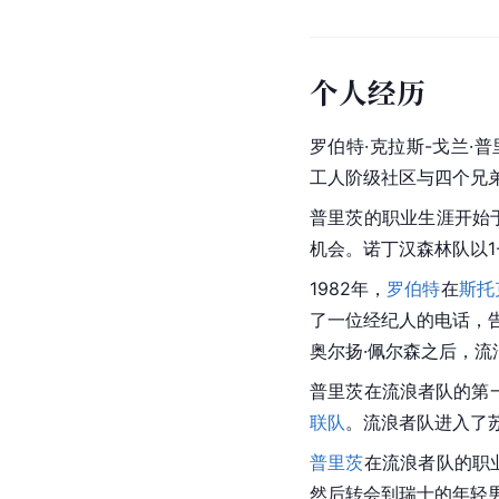
个人经历
罗伯特·克拉斯-戈兰·普
工人阶级社区与四个兄弟和
普里茨的职业生涯开始于
机会。诺丁汉森林队以1
1982年，
罗伯特
在
斯托
了一位经纪人的电话，
奥尔扬·佩尔森之后，
普里茨
在流浪者队的第
联队
。流浪者队进入了
普里茨
在流浪者队的职业
然后转会到瑞士的年轻