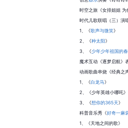
时空之旅
《女排姐姐 
时代儿歌联唱（三）演
1、《
歌声与微笑
》
2、《
种太阳
》
3、《
少年少年祖国的春
魔术互动《逐梦启航》
动画歌曲串烧《经典之
1、《
白龙马
》
2、《
少年英雄小哪吒
》
3、《
想你的365天
》
科普音乐秀《
好奇一麻
1、《天地之间的歌》