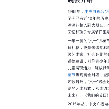
1985年，
中央电视台
“
至今已有近40年的历史
深深的植入到大朋友、
回忆和孩子专属节日里
一年一度的“六一”儿
日礼物，更是传递党和
级艺术家、社会各界的
道德建设，引导青少年
儿童展现活力，绽放精彩
童节
当晚黄金时段，登
艺歌舞外，“六一”晚
爱的艺术形式，营造浓
未来
》、《我们的节日
2015年起，中央广播电