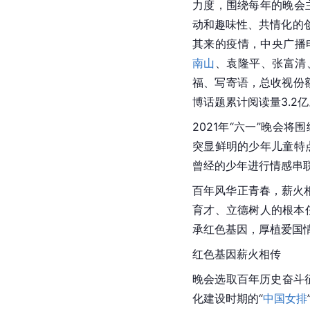
力度，围绕每年的晚会
动和趣味性、共情化的创
其来的疫情，中央广播
南山
、袁隆平、
张富清
福、写寄语，总收视份额
博话题累计阅读量3.2亿
2021年“六一”晚会
突显鲜明的少年儿童特
曾经的少年进行情感串
百年风华正青春，薪火
育才、立德树人的根本任
承红色基因，厚植爱国
红色基因薪火相传
晚会选取百年历史奋斗
化建设时期的“
中国女排