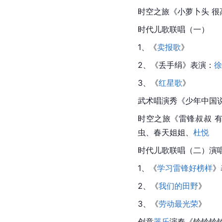
时空之旅
《小萝卜头 
时代儿歌联唱（一）
1、《
卖报歌
》
2、《
丢手绢
》表演：
徐
3、《
红星歌
》
武术唱演秀《
少年中国
时空之旅《雷锋叔叔 
虫、
春天姐姐
、
杜悦
时代儿歌联唱（二）演
1、《
学习雷锋好榜样
》
2、《
我们的田野
》
3、《
劳动最光荣
》
创意
器乐
演奏《铃铃铃