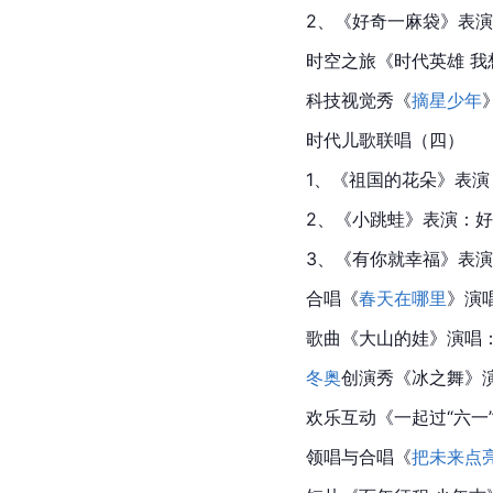
2、《好奇一麻袋》表
时空之旅
《时代英雄 
科技视觉秀《
摘星少年
时代儿歌联唱（四）
1、《祖国的花朵》表
2、《小跳蛙》表演：
3、《有你就幸福》表
合唱《
春天在哪里
》演
歌曲《大山的娃》演唱
冬奥
创演秀《冰之舞》
欢乐互动《一起过“六一
领唱与合唱《
把未来点