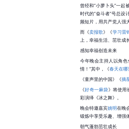
曾经和“小萝卜头”一起
时代的“奋斗者”号总设
频短片，用共产党人强
而《
卖报歌
》《
学习雷
上，幸福生活、茁壮成
感知幸福创造未来
今年晚会主持人以角色
情！”其中，《
春天在哪
《童声里的中国》《
摘
《
好奇一麻袋
》将使用
彩演绎《冰之舞》。
晚会特邀嘉宾
姚明
在晚
锻炼中享受乐趣、增强
朝气蓬勃茁壮成长