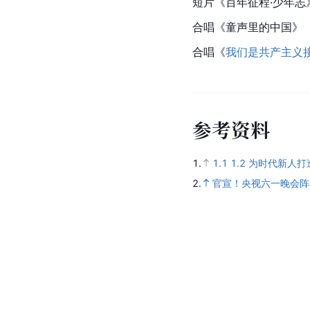
短片《百年征程·少年志
合唱《童声里的中国》
合唱《
我们是共产主义
参
考
资
料
1.
1.1
1.2
为时代新人打
2.
官宣！央视六一晚会阵