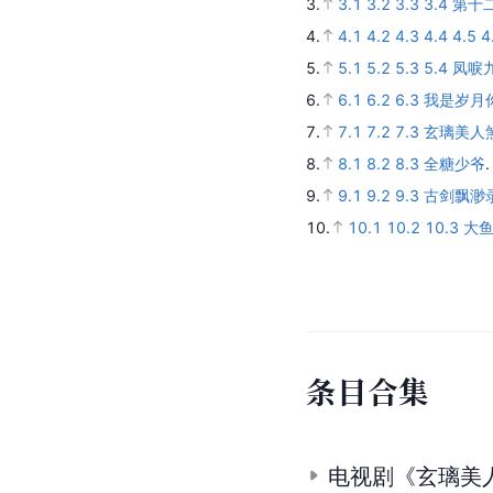
3.
3.1
3.2
3.3
3.4
第十
4.
4.1
4.2
4.3
4.4
4.5
4
5.
5.1
5.2
5.3
5.4
凤唳
6.
6.1
6.2
6.3
我是岁月
7.
7.1
7.2
7.3
玄璃美人
8.
8.1
8.2
8.3
全糖少爷
9.
9.1
9.2
9.3
古剑飘渺
10.
10.1
10.2
10.3
大鱼
条
目
合
集
电视剧《玄璃美