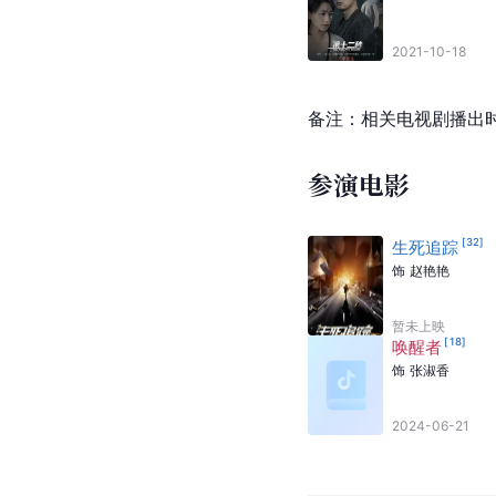
2021-10-18
备注：相关电视剧播出
参演电影
[
32
]
生死追踪
饰
赵艳艳
暂未上映
[
18
]
唤醒者
饰
张淑香
2024-06-21