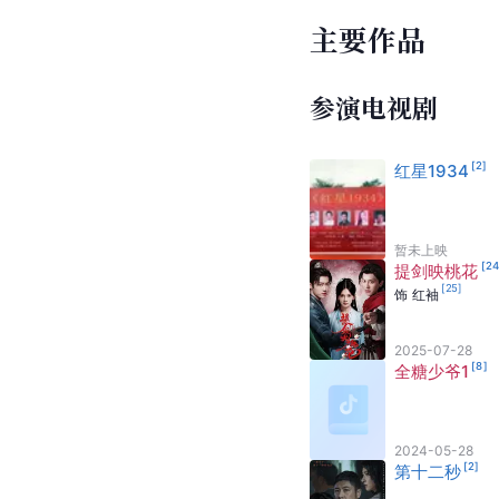
主要作品
参演电视剧
[
2
]
红星1934
暂未上映
[
2
提剑映桃花
[
25
]
饰
红袖
2025-07-28
[
8
]
全糖少爷1
2024-05-28
[
2
]
第十二秒