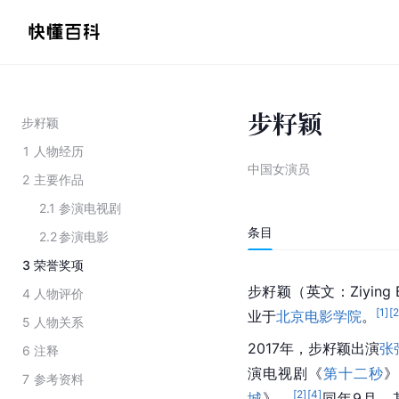
步籽颖
步籽颖
1
人物经历
中国女演员
2
主要作品
2.1
参演电视剧
条目
2.2
参演电影
3
荣誉奖项
步籽颖（英文：Ziying
4
人物评价
[
1
]
[
业于
北京电影学院
。
5
人物关系
2017年，步籽颖出演
张
6
注释
演电视剧《
第十二秒
7
参考资料
[
2
]
[
4
]
城
》。
同年9月，