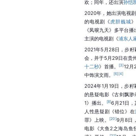
欢；同年，还出演
孙恺
2020年，她出演电视
的电视剧《
虎胆巍城
《凤唳九天》多平台播
主演的电视剧《
浦东人
2021年5月28日，步
会，并于5月29日在贵
[
3
]
十二秒
》首播。
12
[
6
]
[
4
]
中饰演文雨。
2024年1月19日，步
的悬疑电影《古剑飘渺
[
8
]
1》播出。
6月21日
人性悬疑剧《错位》在
[
20
]
罪》上映。
9月8日
电影《大鱼2之海岛鱼
[
21
]