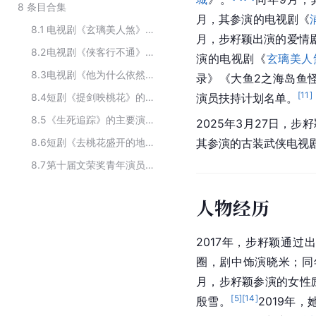
8
条目合集
月，其参演的电视剧《
8.1
电视剧《玄璃美人煞》的演职人员
月，步籽颖出演的爱情
8.2
电视剧《侠客行不通》主要演员
演的电视剧《
玄璃美人
8.3
电视剧《他为什么依然单身》的主要演职人员
录》《大鱼2之海岛鱼
[
11
]
8.4
短剧《提剑映桃花》的主要演员
演员扶持计划名单。
8.5
《生死追踪》的主要演员
2025年3月27日，
8.6
短剧《去桃花盛开的地方2》的演职人员
其参演的古装武侠电视
8.7
第十届文荣奖青年演员扶持计划
人物经历
2017年，步籽颖通过
圈，剧中饰演晓米；同
月，步籽颖参演的女性
[
5
]
[
14
]
殷雪。
2019年