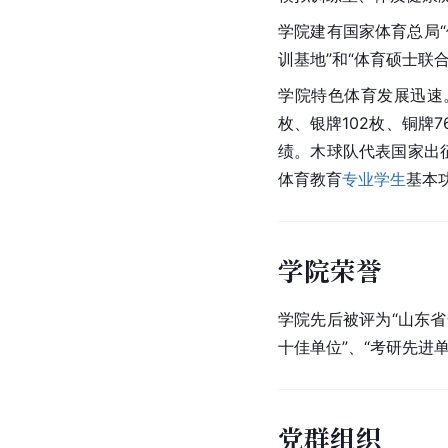
学院建有国家体育总局“
训基地”和“体育硕士联
学院特色体育发展迅速
枚、银牌102枚、铜牌7
绩。木球队代表国家出征
体育教育
专业学生
基本
学院荣誉
学院先后被评为“山东省
十佳单位”、“考研先进
党群组织