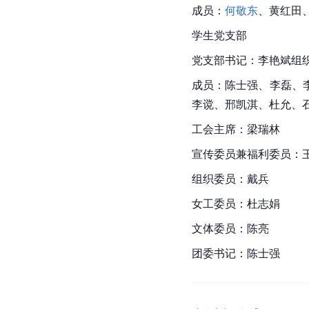
成员：
何敬东
、黄红田
学生党支部
党支部书记：李艳斌组
成员：
陈士强
、
李磊
、
李谠、邢凯淇、杜允、
工会主席：
梁瑞林
宣传委员兼福利委员：
组织委员：
戴兵
女工委员：杜志娟
文体委员：陈亮
团委书记：陈士强