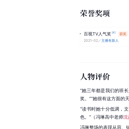
荣誉奖项
[
4
]
百视TV人气奖
获奖
2021-02
／
主播有新人
人物评价
“她三年都是我们的班
奖。”“她很有这方面的
“读书时她十分低调，
色。”（冯琳高中老师
沈
冯琳整场的表现从容、