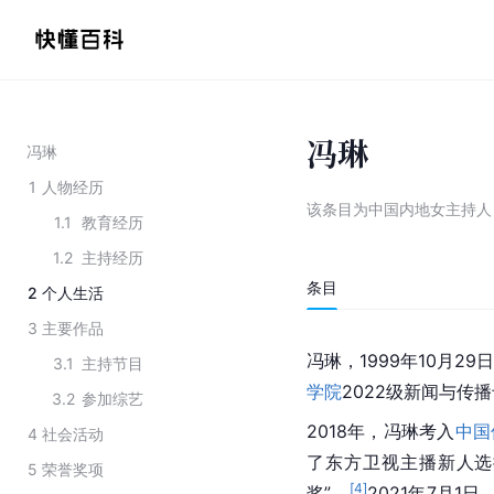
冯琳
冯琳
1
人物经历
该条目为
中国内地女主持人
1.1
教育经历
1.2
主持经历
条目
2
个人生活
3
主要作品
冯琳，1999年10月2
3.1
主持节目
学院
2022级新闻与传
3.2
参加综艺
2018年，冯琳考入
中国
4
社会活动
了东方卫视主播新人选
5
荣誉奖项
[
4
]
奖”。
2021年7月1日