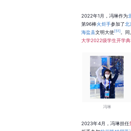
2022年1月，冯琳作为
第96棒
火炬手
参加了
北
[
51
]
海盐县
文明大使
。同
大学2022级学生开学典
冯琳
2023年4月，冯琳担任