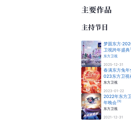
主要作品
主持节目
梦圆东方·20
卫视跨年盛典
东方卫视
2025-12-31
春满东方兔年兔
023东方卫视
[
32
]
晚会
东方卫视
2023-01-22
2022年东方
[
5
]
年晚会
东方卫视
2021-12-31