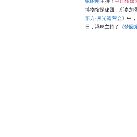
张绍刚
主持了
中国传媒
博物馆探秘团，所参加
东方·月光露营会
》中
日，冯琳主持了《
梦圆东