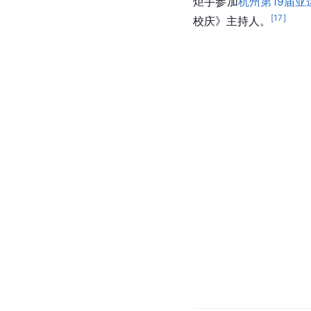
炬手参加
杭州第19届亚
[
17
]
校庆》主持人。