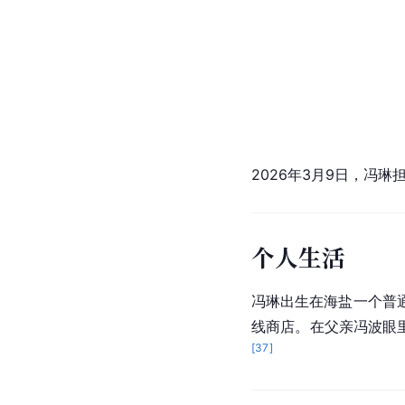
2026年3月9日，冯
个人生活
冯琳出生在
海盐
一个普
线
商店。在父亲冯波眼
[
37
]