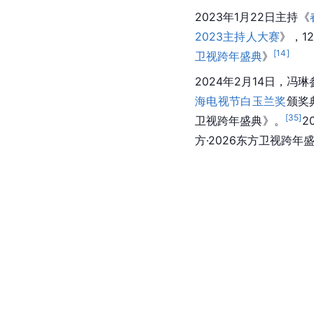
2023年1月22日主持《
2023主持人大赛
》，1
[
14
]
卫视跨年盛典
》
2024年2月14日，冯
海电视节白玉兰奖
颁奖
[
35
]
卫视跨年盛典》。
2
方·2026东方卫视跨年