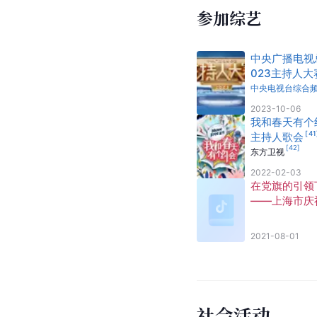
参加综艺
中央广播电视
023主持人大
中央电视台综合
2023-10-06
我和春天有个
[
41
主持人歌会
[
42
]
东方卫视
2022-02-03
在党旗的引领
——上海市庆
中国人民解放
军94周年慰
2021-08-01
暨“最美退役军
[
26
]
布仪式
社会活动