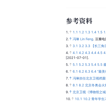
参
考
资
料
1.
1.1
1.2
1.3
1.4
1.5
1
2.
冯琳 Lin Feng
.
豆瓣电
3.
3.1
3.2
3.3
【长三角
4.
4.1
4.2
4.3
4.4
4.5
4
[2021-07-01].
5.
5.1
5.2
5.3
5.4
5.5
6.
6.1
6.2
6.3
6.4
“最
7.
冯琳担任北京卫视档案
8.
8.1
8.2
北京冬奥会火
9.
北京卫视《博物馆之城
10.
10.1
10.2
青年学生