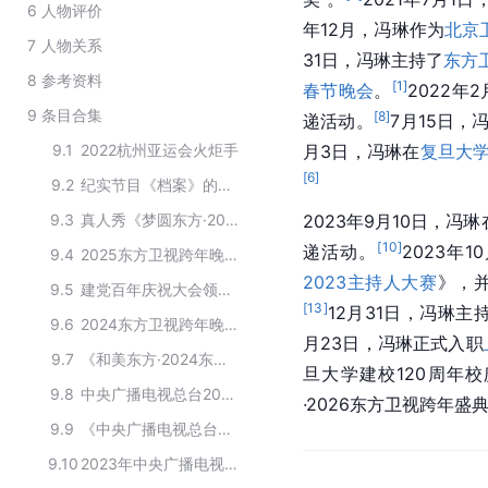
6
人物评价
年12月，冯琳作为
北京
7
人物关系
31日，冯琳主持了
东方
8
参考资料
[
1
]
春节晚会
。
2022年
9
条目合集
[
8
]
递活动。
7月15日
9.1
2022杭州亚运会火炬手
月3日，冯琳在
复旦大
[
6
]
9.2
纪实节目《档案》的主要演职人员
9.3
真人秀《梦圆东方·2022东方卫视跨年盛典》的主要嘉宾
2023年9月10日，冯琳
[
10
]
递活动。
2023年
9.4
2025东方卫视跨年晚会参演嘉宾
2023主持人大赛
》，
9.5
建党百年庆祝大会领诵员
[
13
]
12月31日，冯琳主
9.6
2024东方卫视跨年晚会参演嘉宾
月23日，冯琳正式入职
9.7
《和美东方·2024东方卫视元宵特别节目》的主持人
旦大学建校120周年
9.8
中央广播电视总台2023主持人大赛第一赛段小组赛第一
·2026东方卫视跨年盛
9.9
《中央广播电视总台2023主持人大赛》参赛选手
9.10
2023年中央广播电视总台主持人大赛晋级决赛选手