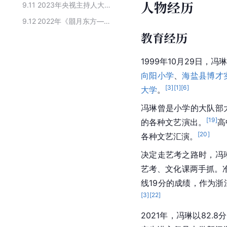
人物经历
9.11
2023年央视主持人大赛进入总决赛选手
9.12
2022年《朤月东方——月光露营会》嘉宾阵容
教育经历
1999年10月29日，
向阳小学
、
海盐县博才
[
3
]
[
1
]
[
6
]
大学
。
冯琳曾是小学的大队部
[
19
]
的各种文艺演出。
高
[
20
]
各种文艺汇演。
决定走艺考之路时，冯
艺考、文化课两手抓。
线19分的成绩，作为
[
3
]
[
22
]
2021年，冯琳以82.8