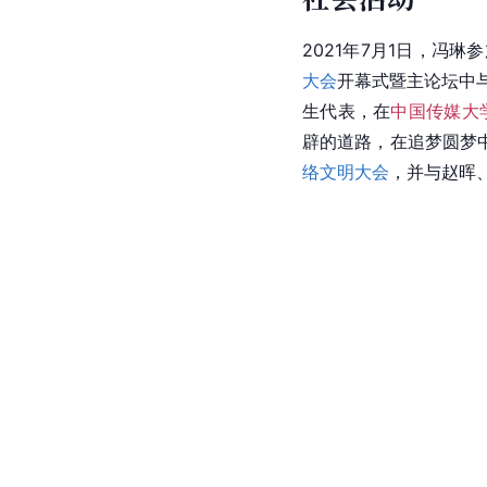
2021年7月1日，冯
大会
开幕式暨主论坛中
生代表，在
中国传媒大学
辟的道路，在追梦圆梦
络文明大会
，并与赵晖