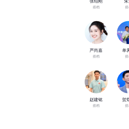
张绍刚
朱
搭档
搭
严尚嘉
单
搭档
搭
赵建铭
贺
搭档
搭