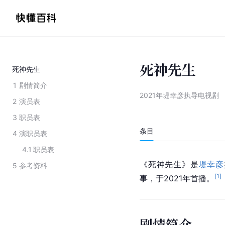
死神先生
死神先生
1
剧情简介
2021年堤幸彦执导电视剧
2
演员表
3
职员表
条目
4
演职员表
4.1
职员表
《死神先生》是
堤幸彦
5
参考资料
[
1
]
事，于2021年首播。
剧情简介