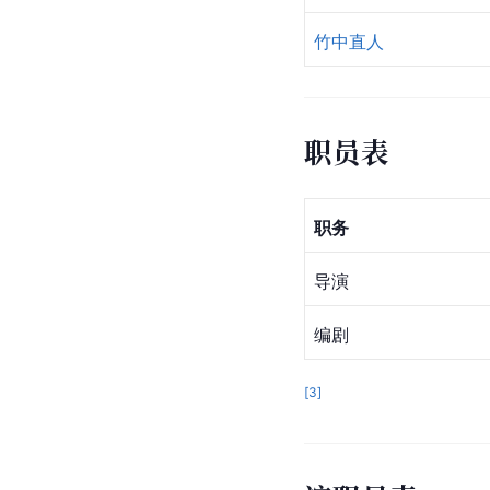
竹中直人
职员表
职务
导演
编剧
[
3
]