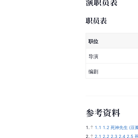
演职员表
职员表
职位
导演
编剧
参
考
资
料
1.
1.1
1.2
死神先生 (豆瓣
2.
2.1
2.2
2.3
2.4
2.5