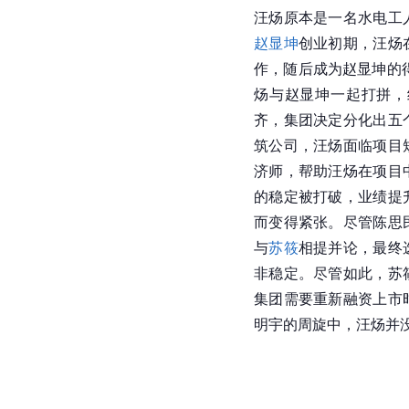
汪炀原本是一名水电工
赵显坤
创业初期，汪炀
作，随后成为赵显坤的
炀与赵显坤一起打拼，
齐，集团决定分化出五
筑公司，汪炀面临项目
济师，帮助汪炀在项目
的稳定被打破，业绩提
而变得紧张。尽管陈思
与
苏筱
相提并论，最终
非稳定。尽管如此，苏
集团需要重新融资上市
明宇的周旋中，汪炀并