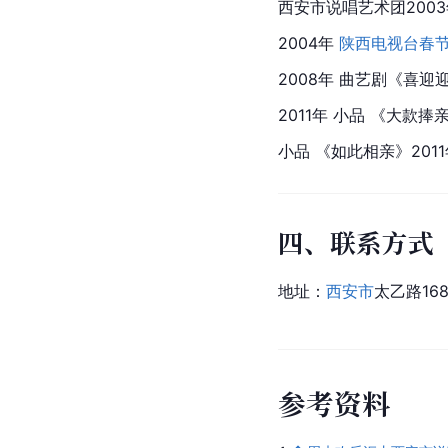
西安市说唱艺术团200
2004年 
陕西电视台
春
2008年 曲艺剧《喜迎迎
2011年 
小品
 《大款捧
小品 《如此相亲》20
四、联系方式
地址：
西安市
太乙路16
参
考
资
料