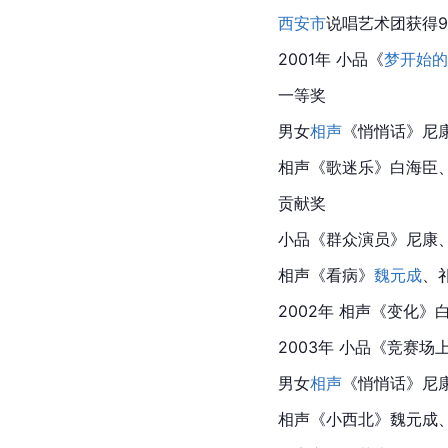
西安市
说唱艺术团获得9
2001年 
小品
《
梦开始的
一等奖
男女
相声
《悄悄话》
尼
相声《歌迷乐》白海臣
贡献奖
小品
《群众演员》
尼康
相声《看病》
魏元成
、
2002年 相声《变化》
2003年 
小品
《竞赛场
男女
相声
《悄悄话》
尼
相声《小西北》魏元成、