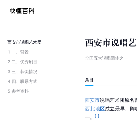
西安市说唱艺
西安市说唱艺术团
1
一、背景
全国五大说唱团体之一
2
二、优秀剧目
3
三、获奖情况
条目
4
四、联系方式
5
参考资料
西安市
说唱艺术团原名
西北地区
成立最早、阵
[
1
]
一。