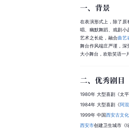
一、背景
在表演形式上，除了原
唱、幽默舞蹈、戏剧小
艺术之长处，融合
曲艺
舞台作风端庄严谨，深
大小舞台，欢歌笑语一
二、优秀剧目
1980年 大型喜剧《太
1984年 大型喜剧《
阿混
1999年 中国
西安古文化
西安市
创建卫生城市《