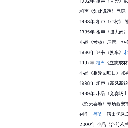
1992年 相声《算命
相声《如此说话》尼康
1993年 相声《种树》
1995年 相声《扭大
小品
《考核》尼康、包
1996年 
评书
《换车》
宋
1997年 
相声
《立志成材
小品
《相逢回归日》祁
1998年 相声《新风新
1999年 小品《竞赛场
《
欢天喜地
》专场西安
创作
一等奖
、演出优秀
2000年 小品《台前幕