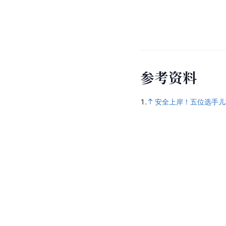
参
考
资
料
1.
安全上岸！五位选手儿