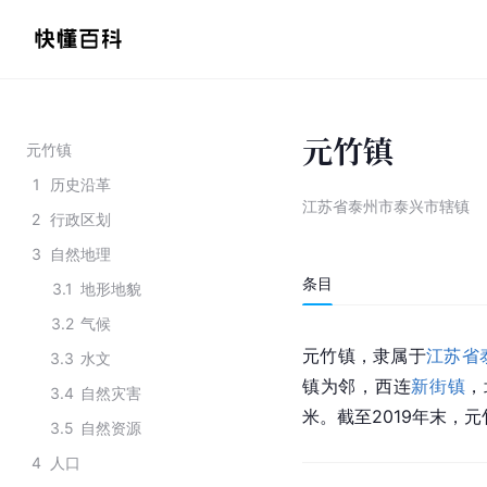
元竹镇
元竹镇
1
历史沿革
江苏省泰州市泰兴市辖镇
2
行政区划
3
自然地理
条目
3.1
地形地貌
3.2
气候
元竹镇，隶属于
江苏省
3.3
水文
镇为邻，西连
新街镇
，
3.4
自然灾害
米。截至2019年末，元
3.5
自然资源
4
人口