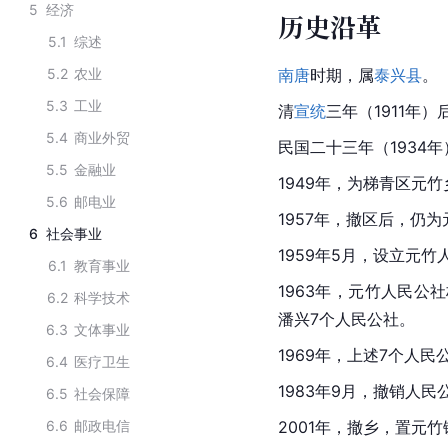
5
经济
历史沿革
5.1
综述
5.2
农业
南唐
时期，属
泰兴县
。
5.3
工业
清
宣统
三年（1911年
5.4
商业外贸
民国二十三年（1934
5.5
金融业
1949年，为梯青区元竹
5.6
邮电业
1957年，撤区后，仍
6
社会事业
1959年5月，设立
元竹
6.1
教育事业
1963年，
元竹
人民公社
6.2
科学技术
潘兴7个人民公社。
6.3
文体事业
1969年，上述7个人
6.4
医疗卫生
1983年9月，撤销人
6.5
社会保障
6.6
邮政电信
2001年，撤乡，置元竹