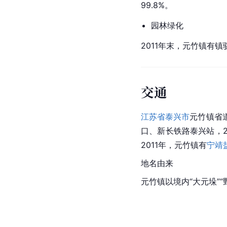
99.8%。
园林绿化
2011年末，元竹镇有镇
交通
江苏省
泰兴市
元竹镇省道
口、新长铁路泰兴站，
2011年，元竹镇有
宁靖
地名由来
元竹镇以境内“大元垛”