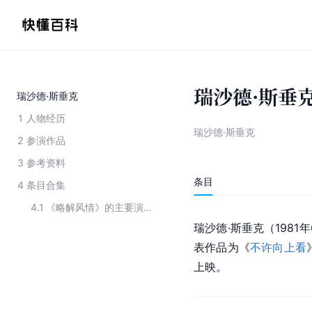
瑞沙德·斯垂
瑞沙德·斯垂克
1
人物经历
瑞沙德·斯垂克
2
参演作品
3
参考资料
条目
4
条目合集
4.1
《略解风情》的主要演员
瑞沙德·斯垂克（1981
表作品为《
不许向上看
上映。