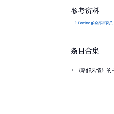
参
考
资
料
1.
Famine 的全部演职员
条
目
合
集
《略解风情》的