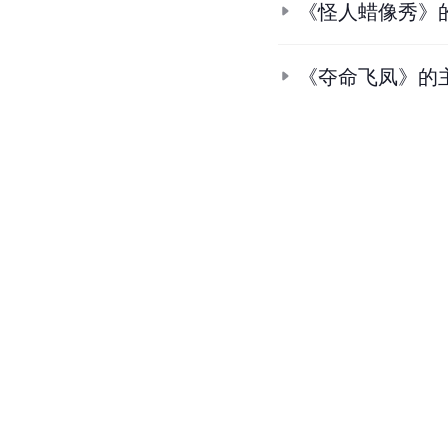
《怪人蜡像秀》
《夺命飞凤》的