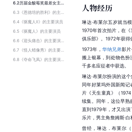
6.2
历届金酸莓奖最差女主角
人物经历
6.3
《恩德培的胜利》的主要演员
6.4
《驱魔人II》的主要演员
琳达·布莱尔五岁就当
1970年首次拍片，在
6.5
《驱魔人》的主要演员
俱乐部》。1972年获
6.6
《迎头痛击》的主要演员
1973年，
华纳兄弟
影片
6.7
《怪人蜡像秀》的主要演员
搬上银幕，到处物色扮
6.8
《夺命飞凤》的主要演员
千多名应征者中获选。
琳达·布莱尔扮演的这
同年好莱坞外国新闻记
片《天生童真》（1974
续集。同年，这位早熟
直到1979年，才又出
乐片，男主角詹姆斯·白
曾经，琳达．布莱尔（L