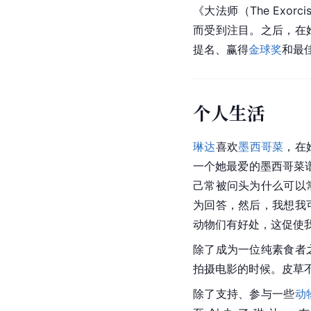
《大法师（The Exorc
而受到注目。之后，在
提名、赢得
金球奖
和最
个人生活
琳达
喜欢
墨西哥菜
，在
一个她最爱的墨西哥菜
己常被问头为什么可以
为回答，然后，我想我
动物们有好处，这促使
除了成为一位纯素食者
拍摄电影的时候。皮草
除了支持、参与一些
动