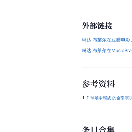
外部链接
琳达·布莱尔在豆瓣电影
琳达·布莱尔在MusicBr
参
考
资
料
1.
球场争霸战 的全部演
条
目
合
集