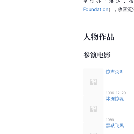
至创办了琳达．布莱尔世界
Foundation
），收容流
人物作品
参演电影
惊声尖叫
1996-12-20
冰冻惊魂
1989
黑狱飞凤