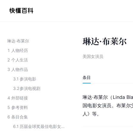
琳达·布莱尔
琳达·布莱尔
1
人物经历
美国女演员
2
个人生活
3
人物作品
条目
3.1
参演电影
3.2
参演电视剧
琳达·布莱尔（Linda Bl
4
外部链接
国电影女演员。布莱尔
5
参考资料
人》等。
6
条目合集
6.1
历届金球奖最佳电影女配角